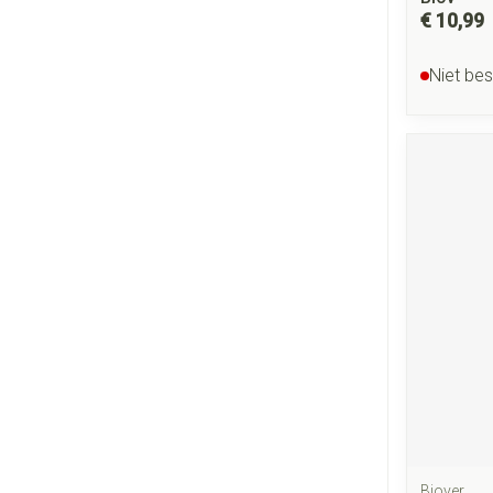
€ 10,99
Niet be
Biover