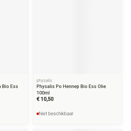
rende
Parfums en
geurproducten
physalis
CBD
 Bio Ess
Physalis Po Hennep Bio Ess Olie
100ml
€ 10,50
Niet beschikbaar