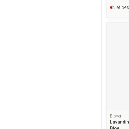
Niet be
Biover
Lavandin
Biov