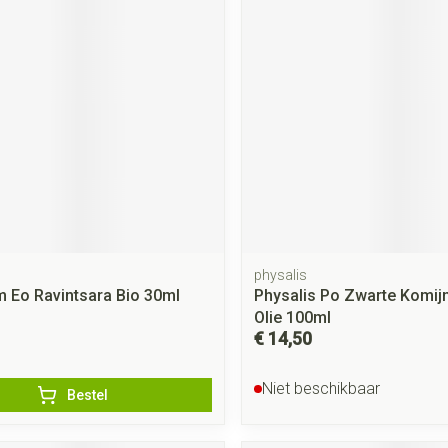
rging
Supplementen
Insectenwe
middelen
ssen
 geïrriteerde
physalis
Zelfbruiner
Scheren
 Eo Ravintsara Bio 30ml
Physalis Po Zwarte Komijn
Olie 100ml
€ 14,50
Niet beschikbaar
Bestel