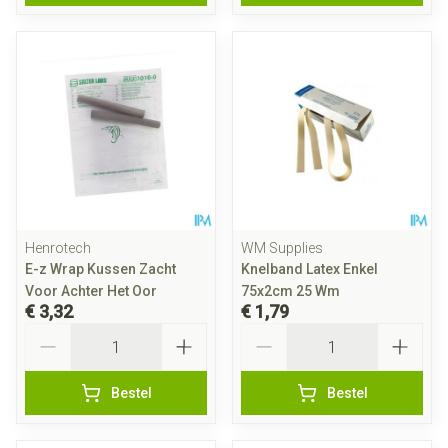
Henrotech
WM Supplies
E-z Wrap Kussen Zacht
Knelband Latex Enkel
Voor Achter Het Oor
75x2cm 25 Wm
€ 3,32
€ 1,79
Aantal
Aantal
Bestel
Bestel