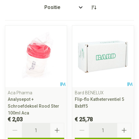
Sorteer op:
Aca Pharma
Bard BENELUX
Analysepot +
Flip-flo Katheterventiel 5
Schroefdeksel Rood Ster
Bxbff5
100ml Aca
€ 2,03
€ 25,78
Aantal
Aantal