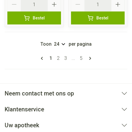
Bestel
Bestel
Toon
per pagina
Pagina's
U lees momenteel pagina
Pagina
Pagina
Pagina
1
2
3
...
5
Neem contact met ons op
Klantenservice
Uw apotheek