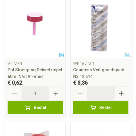
VF Med
White Craft
Pot Stoelgang Deksel+lepel
Countess Veiligheidspeld
60ml N/st Vf-med
N3 12 614
€ 0,62
€ 3,36
Aantal
Aantal
Bestel
Bestel