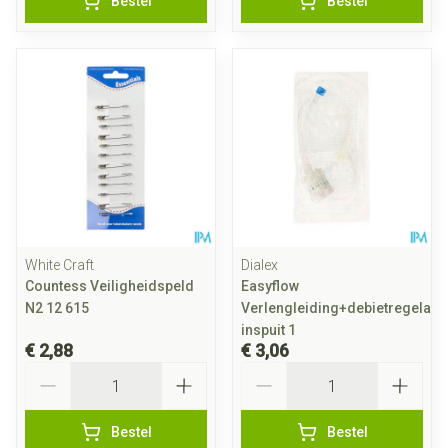
Bestel
Bestel
White Craft
Dialex
Countess Veiligheidspeld
Easyflow
N2 12 615
Verlengleiding+debietregelaar
inspuit 1
€ 2,88
€ 3,06
Aantal
Aantal
Bestel
Bestel