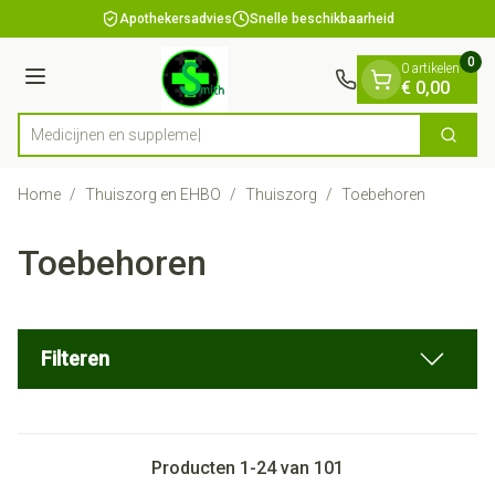
Dia 1 van 1
Ga naar de inhoud
Apothekersadvies
Snelle beschikbaarheid
0
0 artikelen
Menu
€ 0,00
Me
Zoek
Product, merk, categorie...
Home
/
Thuiszorg en EHBO
/
Thuiszorg
/
Toebehoren
Toebehoren
Filteren
Producten
1
-
24
van
101