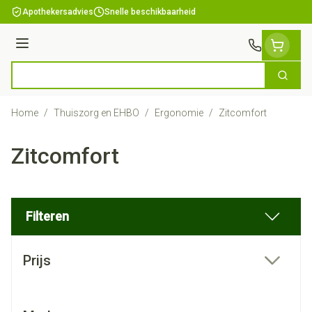
Ga naar de inhoud
Apothekersadvies
Snelle beschikbaarheid
Menu
Zoek
Product, merk, categorie...
Home
/
Thuiszorg en EHBO
/
Ergonomie
/
Zitcomfort
Zitcomfort
Filteren
Doorgaan naar productlijst
Prijs
filter