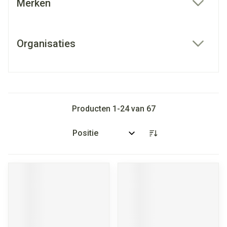
Merken
filter
Organisaties
filter
Producten
1
-
24
van
67
Sorteer op: