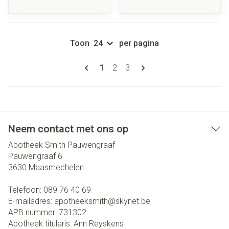
Toon
per pagina
Pagina's
U lees momenteel pagina
Pagina
Pagina
1
2
3
Neem contact met ons op
Apotheek Smith Pauwengraaf
Pauwengraaf 6
3630
Maasmechelen
Telefoon:
089 76 40 69
E-mailadres:
apotheeksmith@
skynet.be
APB nummer:
731302
Apotheek titularis:
Ann Reyskens