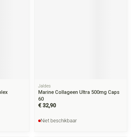
rende
Parfums en
geurproducten
Jaldes
CBD
plex
Marine Collageen Ultra 500mg Caps
60
€ 32,90
Niet beschikbaar