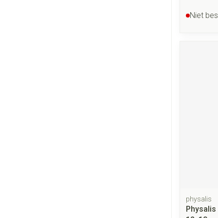
Niet be
physalis
Physalis