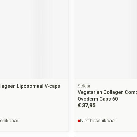
rging
Supplementen
Insectenwe
middelen
ssen
 geïrriteerde
llageen Liposomaal V-caps
Solgar
Zelfbruiner
Scheren
Vegetarian Collagen Com
Ovoderm Caps 60
€ 37,95
schikbaar
Niet beschikbaar