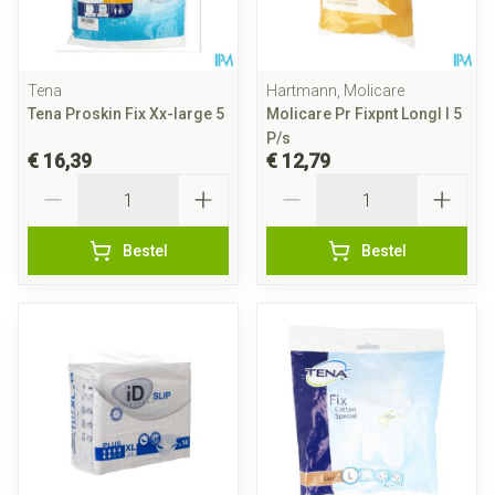
Tena
Hartmann, Molicare
Tena Proskin Fix Xx-large 5
Molicare Pr Fixpnt Longl l 5
P/s
€ 16,39
€ 12,79
Aantal
Aantal
Bestel
Bestel