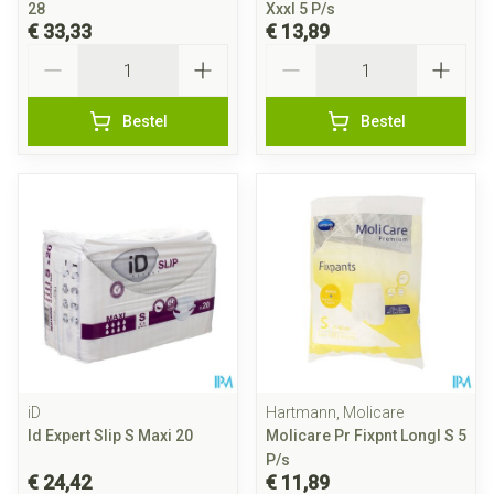
28
Xxxl 5 P/s
€ 33,33
€ 13,89
Aantal
Aantal
Bestel
Bestel
iD
Hartmann, Molicare
Id Expert Slip S Maxi 20
Molicare Pr Fixpnt Longl S 5
P/s
€ 24,42
€ 11,89