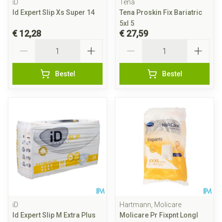
iD
Tena
Id Expert Slip Xs Super 14
Tena Proskin Fix Bariatric
5xl 5
€ 12,28
€ 27,59
Aantal
Aantal
Bestel
Bestel
iD
Hartmann, Molicare
Id Expert Slip M Extra Plus
Molicare Pr Fixpnt Longl