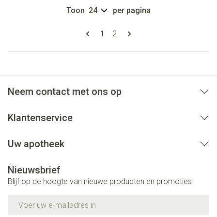
Toon
per pagina
Pagina's
U lees momenteel pagina
Pagina
1
2
Neem contact met ons op
Klantenservice
Uw apotheek
Nieuwsbrief
Blijf op de hoogte van nieuwe producten en promoties
E-mail adres