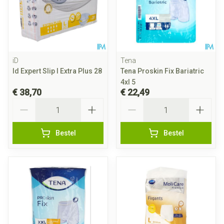
iD
Tena
Id Expert Slip l Extra Plus 28
Tena Proskin Fix Bariatric
4xl 5
€ 38,70
€ 22,49
Aantal
Aantal
Bestel
Bestel