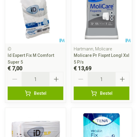
iD
Hartmann, Molicare
Id Expert Fix M Comfort
Molicare Pr Fixpnt Longl Xxl
Super 5
5 P/s
€ 7,00
€ 13,69
Aantal
Aantal
Bestel
Bestel