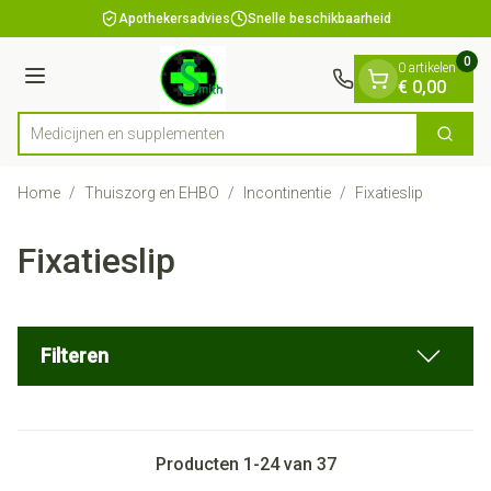
Dia 1 van 1
Ga naar de inhoud
Apothekersadvies
Snelle beschikbaarheid
0
0 artikelen
Menu
€ 0,00
Medi
Zoek
Product, merk, categorie...
Home
/
Thuiszorg en EHBO
/
Incontinentie
/
Fixatieslip
Fixatieslip
Filteren
Producten
1
-
24
van
37