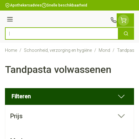
Ga naar de inhoud
Apothekersadvies
Snelle beschikbaarheid
Menu
Zoek
Product, merk, categorie...
Home
/
Schoonheid, verzorging en hygiëne
/
Mond
/
Tandpasta
Tandpasta volwassenen
Filteren
Doorgaan naar productlijst
Prijs
filter