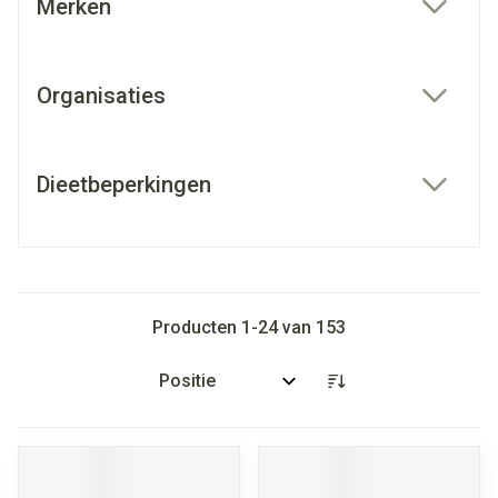
Merken
filter
Organisaties
filter
Dieetbeperkingen
filter
Producten
1
-
24
van
153
Sorteer op: