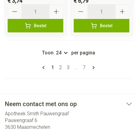
€ 3,74
€ 6,79
Aantal
Aantal
Bestel
Bestel
Toon
per pagina
Pagina's
U lees momenteel pagina
Pagina
Pagina
Pagina
1
2
3
...
7
Neem contact met ons op
Apotheek Smith Pauwengraaf
Pauwengraaf 6
3630
Maasmechelen