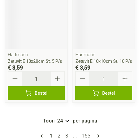
Hartmann
Hartmann
Zetuvit E 10x20cm St. 5 P/s
Zetuvit E 10x10cm St. 10 P/s
€ 3,59
€ 3,59
Aantal
Aantal
Bestel
Bestel
Toon
per pagina
Pagina's
U lees momenteel pagina
Pagina
Pagina
Pagina
1
2
3
...
155