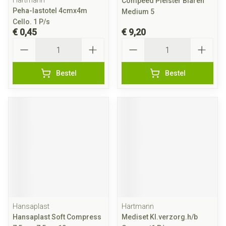
Hartmann
Compeed Pleister Blaren
Peha-lastotel 4cmx4m
Medium 5
Cello. 1 P/s
€ 0,45
€ 9,20
Aantal
Aantal
Bestel
Bestel
Hansaplast
Hartmann
Hansaplast Soft Compress
Mediset Kl.verzorg.h/b