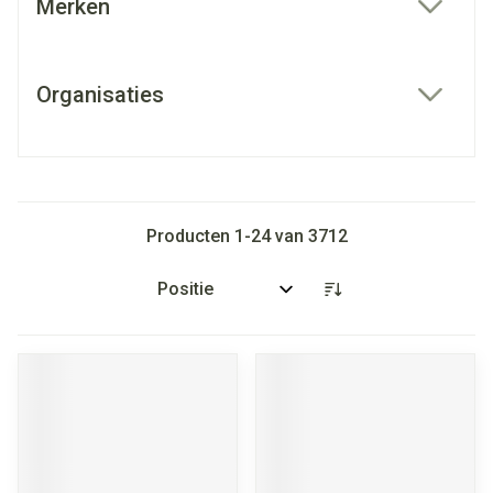
Merken
filter
Organisaties
filter
Producten
1
-
24
van
3712
Sorteer op: