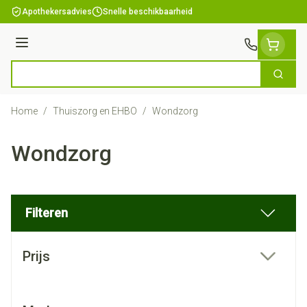
Ga naar de inhoud
Apothekersadvies
Snelle beschikbaarheid
Menu
Zoek
Product, merk, categorie...
Home
/
Thuiszorg en EHBO
/
Wondzorg
Wondzorg
Filteren
Doorgaan naar productlijst
Prijs
filter