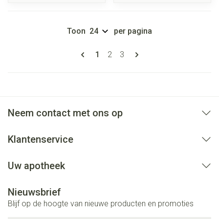
Toon
per pagina
Pagina's
U lees momenteel pagina
Pagina
Pagina
1
2
3
Neem contact met ons op
Klantenservice
Uw apotheek
Nieuwsbrief
Blijf op de hoogte van nieuwe producten en promoties