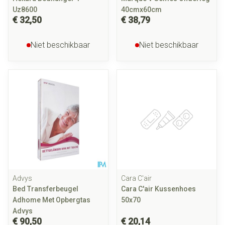
Uz8600
40cmx60cm
€ 32,50
€ 38,79
Niet beschikbaar
Niet beschikbaar
Advys
Cara C'air
Bed Transferbeugel
Cara C'air Kussenhoes
Adhome Met Opbergtas
50x70
Advys
€ 90,50
€ 20,14