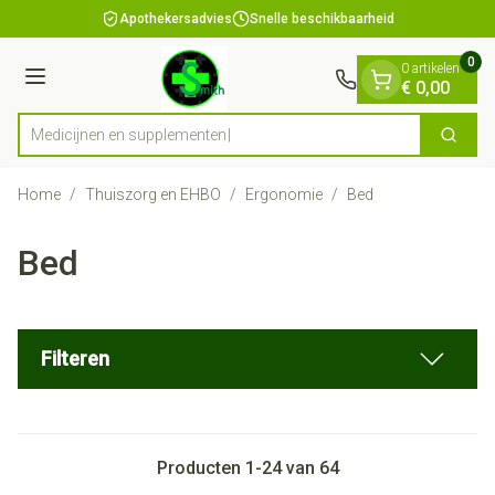
Dia 1 van 1
Ga naar de inhoud
Apothekersadvies
Snelle beschikbaarheid
0
0 artikelen
Menu
€ 0,00
Medicij
Zoek
Product, merk, categorie...
Home
/
Thuiszorg en EHBO
/
Ergonomie
/
Bed
Bed
Filteren
Producten
1
-
24
van
64