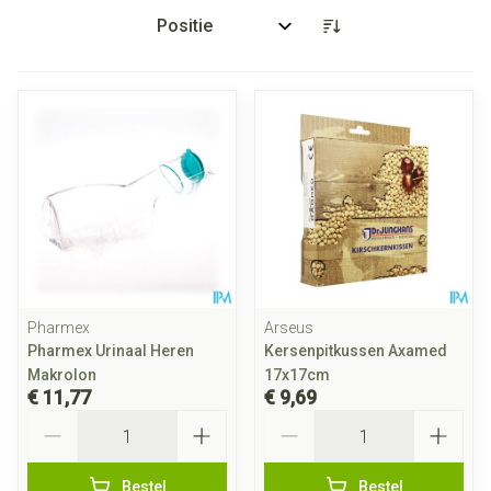
Sorteer op:
Pharmex
Arseus
Pharmex Urinaal Heren
Kersenpitkussen Axamed
Makrolon
17x17cm
€ 11,77
€ 9,69
Aantal
Aantal
Bestel
Bestel