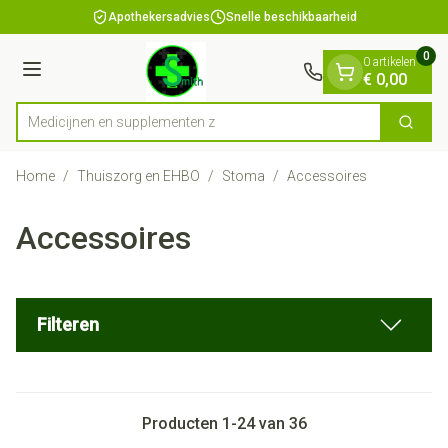
Dia 1 van 1
Ga naar de inhoud
Apothekersadvies
Snelle beschikbaarheid
0
0 artikelen
Menu
€ 0,00
Medicijnen
Zoek
Product, merk, categorie...
Home
/
Thuiszorg en EHBO
/
Stoma
/
Accessoires
Accessoires
Filteren
Producten
1
-
24
van
36