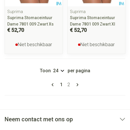
Suprima
Suprima
Suprima Stomaceintuur
Suprima Stomaceintuur
Dame 7801 009 Zwart Xs
Dame 7801 009 Zwart Xl
€ 52,70
€ 52,70
Niet beschikbaar
Niet beschikbaar
Toon
per pagina
Pagina's
U lees momenteel pagina
Pagina
1
2
Neem contact met ons op