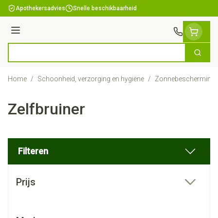
Ga naar de inhoud
Apothekersadvies
Snelle beschikbaarheid
Menu
Zoek
Product, merk, categorie...
Home
/
Schoonheid, verzorging en hygiëne
/
Zonnebescherming
Zelfbruiner
Filteren
Doorgaan naar productlijst
Prijs
filter