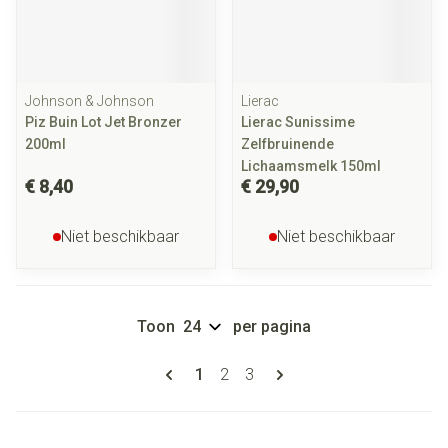
Johnson & Johnson
Lierac
Piz Buin Lot Jet Bronzer
Lierac Sunissime
200ml
Zelfbruinende
Lichaamsmelk 150ml
€ 8,40
€ 29,90
Niet beschikbaar
Niet beschikbaar
Toon
per pagina
Pagina's
U lees momenteel pagina
Pagina
Pagina
1
2
3