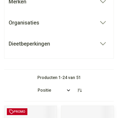
Merken
filter
Organisaties
filter
Dieetbeperkingen
filter
Producten
1
-
24
van
51
Sorteer op:
PROMO