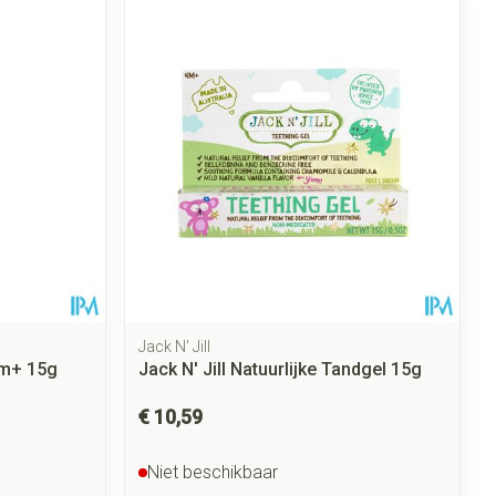
rende
Parfums en
geurproducten
Jack N' Jill
m+ 15g
Jack N' Jill Natuurlijke Tandgel 15g
CBD
€ 10,59
Niet beschikbaar