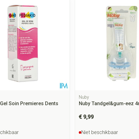
Mondmaskers
rging
Supplementen
Insectenwe
middelen
ssen
 geïrriteerde
Nuby
 Gel Soin Premieres Dents
Nuby Tandgel&gum-eez 4
Zelfbruiner
Scheren
€ 9,99
schikbaar
Niet beschikbaar