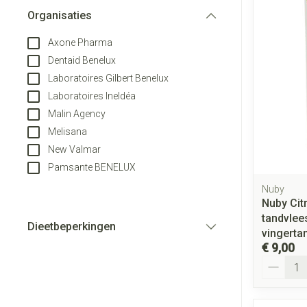
Aerosol toestel
Blaren
Creme, gel en s
Organisaties
Aerosol access
filter
Eelt
Axone Pharma
Zuurstof
Eksteroog - lik
Dentaid Benelux
Ademhalingsst
Laboratoires Gilbert Benelux
Toon meer
Laboratoires Ineldéa
Malin Agency
Spieren en gew
Melisana
Specifiek voor
Naalden en spu
New Valmar
Pamsante BENELUX
Lichaamsverzor
Spuiten
Infecties
Nuby
Deodorant
Oplossing voor i
Nuby Cit
Gezichtsverzor
Naalden
tandvlee
Dieetbeperkingen
Luizen
vingerta
Naalden voor in
filter
€ 9,00
pennaalden
Aantal
Toon meer
Diagnostica