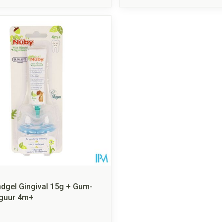
dgel Gingival 15g + Gum-
figuur 4m+