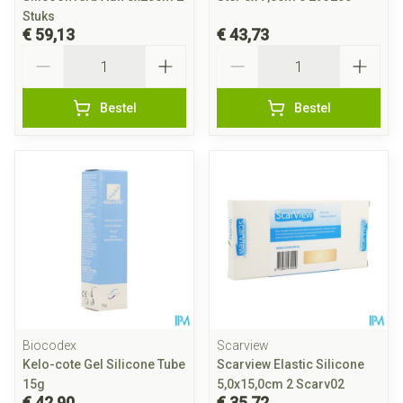
Stuks
€ 59,13
€ 43,73
Aantal
Aantal
Bestel
Bestel
Biocodex
Scarview
Kelo-cote Gel Silicone Tube
Scarview Elastic Silicone
15g
5,0x15,0cm 2 Scarv02
€ 42,90
€ 35,72