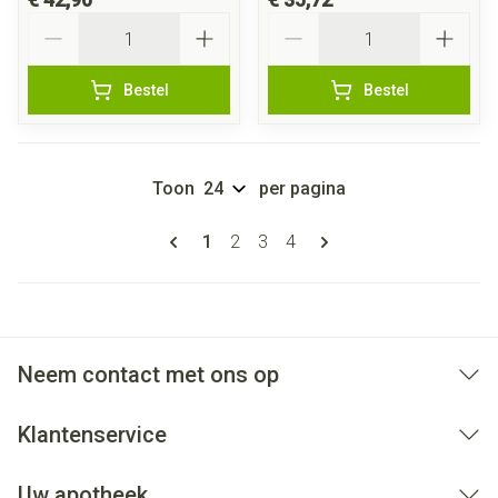
Aantal
Aantal
Bestel
Bestel
Toon
per pagina
Pagina's
U lees momenteel pagina
Pagina
Pagina
Pagina
1
2
3
4
Neem contact met ons op
Klantenservice
Uw apotheek