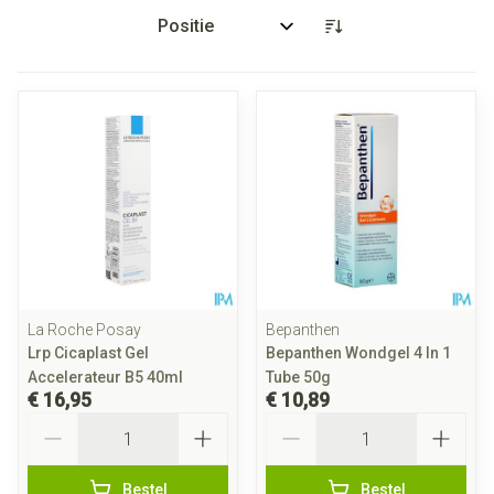
Sorteer op:
La Roche Posay
Bepanthen
Lrp Cicaplast Gel
Bepanthen Wondgel 4 In 1
Accelerateur B5 40ml
Tube 50g
€ 16,95
€ 10,89
Aantal
Aantal
Bestel
Bestel