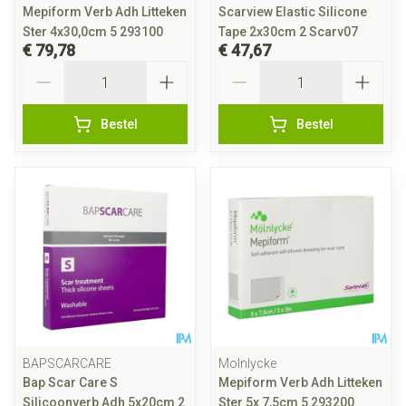
Mepiform Verb Adh Litteken
Scarview Elastic Silicone
Ster 4x30,0cm 5 293100
Tape 2x30cm 2 Scarv07
€ 79,78
€ 47,67
Aantal
Aantal
Bestel
Bestel
BAPSCARCARE
Molnlycke
Bap Scar Care S
Mepiform Verb Adh Litteken
Silicoonverb Adh 5x20cm 2
Ster 5x 7,5cm 5 293200