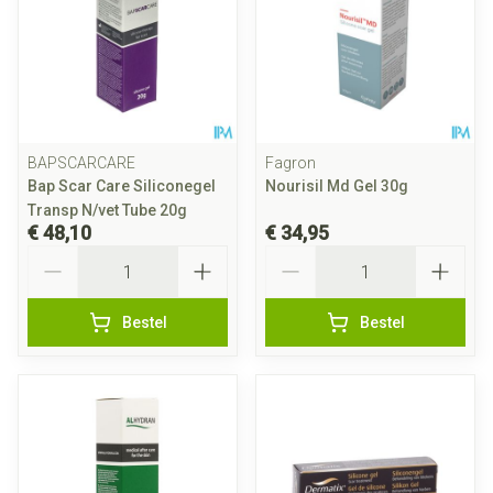
BAPSCARCARE
Fagron
Bap Scar Care Siliconegel
Nourisil Md Gel 30g
Transp N/vet Tube 20g
€ 48,10
€ 34,95
Aantal
Aantal
Bestel
Bestel