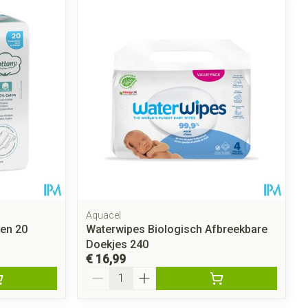
rende
Parfums en
geurproducten
Aquacel
oen 20
Waterwipes Biologisch Afbreekbare
CBD
Doekjes 240
€ 16,99
Aantal