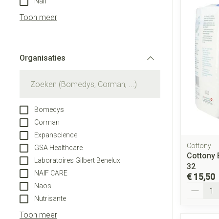
Naif
Aerosol toestel
Blaren
Creme, gel en s
Toon meer
Aerosol access
Eelt
Zuurstof
Eksteroog - lik
Ademhalingsst
Organisaties
Toon meer
filter
Spieren en gew
Specifiek voor
Naalden en spu
Bomedys
Lichaamsverzor
Spuiten
Corman
Infecties
Expanscience
Deodorant
Oplossing voor i
Cottony
GSA Healthcare
Gezichtsverzor
Naalden
Cottony 
Laboratoires Gilbert Benelux
Luizen
32
Naalden voor in
NAIF CARE
€ 15,50
pennaalden
Naos
Aantal
Toon meer
Nutrisante
Diagnostica
Toon meer