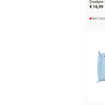
Doekjes
€ 16,99
Niet be