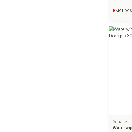
Niet be
Aquacel
Waterwip