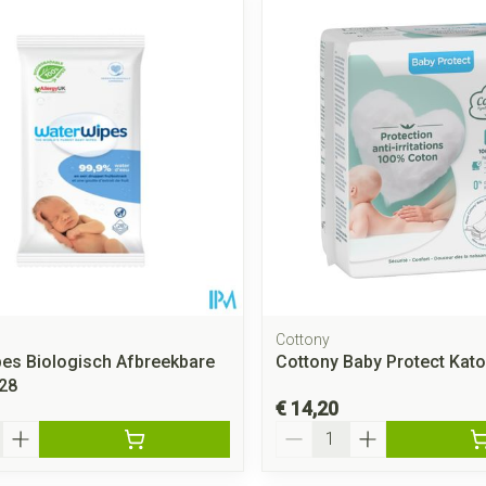
Mondmaskers
rging
Supplementen
Insectenwe
middelen
ssen
 geïrriteerde
Cottony
es Biologisch Afbreekbare
Cottony Baby Protect Kat
Zelfbruiner
Scheren
28
€ 14,20
Aantal