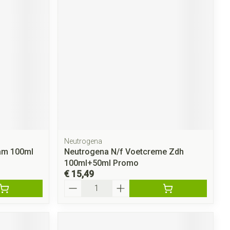
rende
Parfums en
geurproducten
Neutrogena
CBD
eam 100ml
Neutrogena N/f Voetcreme Zdh
100ml+50ml Promo
€ 15,49
Aantal