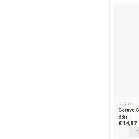
CeraVe
Cerave S
88ml
€ 14,97
Aantal