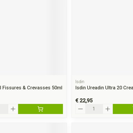
rging
Supplementen
Insectenwe
middelen
ssen
 geïrriteerde
Isdin
Zelfbruiner
Scheren
al Fissures & Crevasses 50ml
Isdin Ureadin Ultra 20 Cr
€ 22,95
Aantal