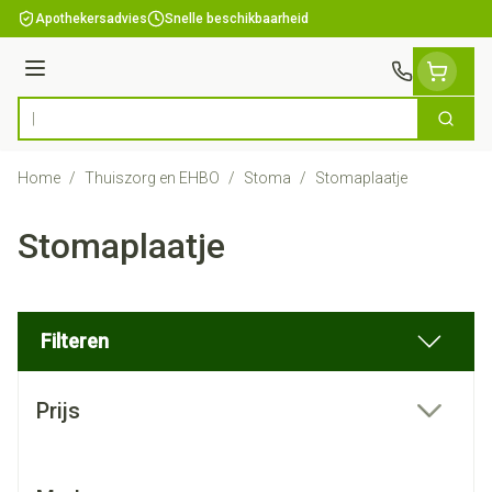
Ga naar de inhoud
Apothekersadvies
Snelle beschikbaarheid
Menu
Zoek
Product, merk, categorie...
Home
/
Thuiszorg en EHBO
/
Stoma
/
Stomaplaatje
Stomaplaatje
Filteren
Doorgaan naar productlijst
Prijs
filter