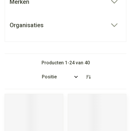
Merken
filter
Organisaties
filter
Producten
1
-
24
van
40
Sorteer op: