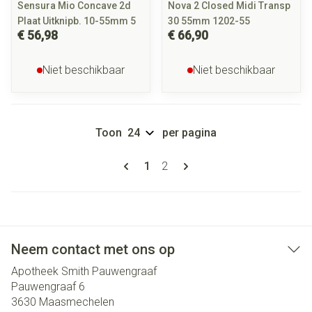
Sensura Mio Concave 2d
Nova 2 Closed Midi Transp
Plaat Uitknipb. 10-55mm 5
30 55mm 1202-55
€ 56,98
€ 66,90
Niet beschikbaar
Niet beschikbaar
Toon
per pagina
Pagina's
U lees momenteel pagina
Pagina
1
2
Neem contact met ons op
Apotheek Smith Pauwengraaf
Pauwengraaf 6
3630
Maasmechelen