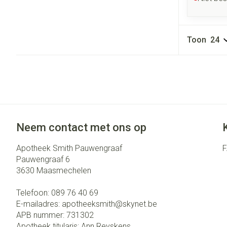
Toon
Neem contact met ons op
Apotheek Smith Pauwengraaf
Pauwengraaf 6
3630
Maasmechelen
Telefoon:
089 76 40 69
E-mailadres:
apotheeksmith@
skynet.be
APB nummer:
731302
Apotheek titularis:
Ann Reyskens