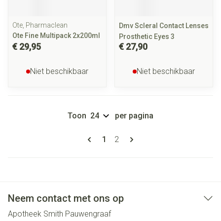
Ote, Pharmaclean
Dmv Scleral Contact Lenses
Ote Fine Multipack 2x200ml
Prosthetic Eyes 3
€ 29,95
€ 27,90
Niet beschikbaar
Niet beschikbaar
Toon
per pagina
Pagina's
U lees momenteel pagina
Pagina
1
2
Neem contact met ons op
Apotheek Smith Pauwengraaf