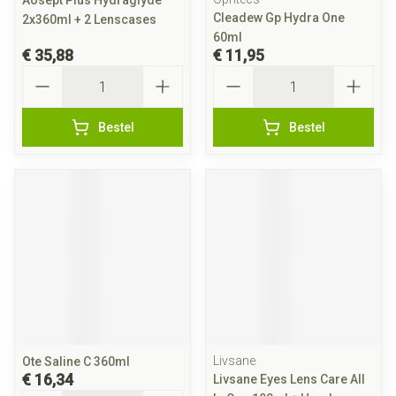
Aosept Plus Hydraglyde
Cleadew Gp Hydra One
2x360ml + 2 Lenscases
60ml
€ 35,88
€ 11,95
Aantal
Aantal
Bestel
Bestel
Livsane
Ote Saline C 360ml
€ 16,34
Livsane Eyes Lens Care All