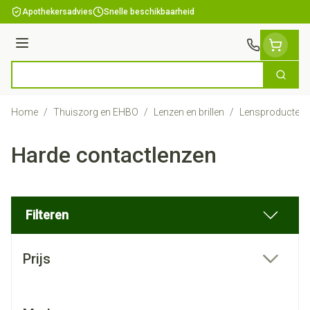
Ga naar de inhoud
Apothekersadvies
Snelle beschikbaarheid
Menu
Zoek
Product, merk, categorie...
Home
/
Thuiszorg en EHBO
/
Lenzen en brillen
/
Lensproducten
Harde contactlenzen
Filteren
Doorgaan naar productlijst
Prijs
filter