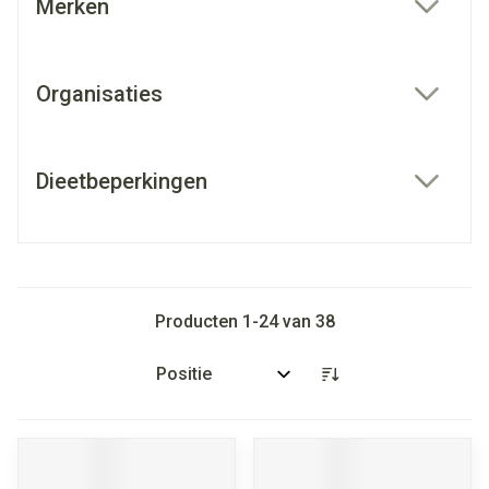
Merken
filter
Organisaties
filter
Dieetbeperkingen
filter
Producten
1
-
24
van
38
Sorteer op: