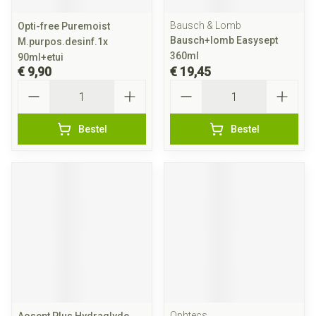
Bausch & Lomb
Opti-free Puremoist
Bausch+lomb Easysept
M.purpos.desinf.1x
360ml
90ml+etui
€ 9,90
€ 19,45
Aantal
Aantal
Bestel
Bestel
Ophtecs