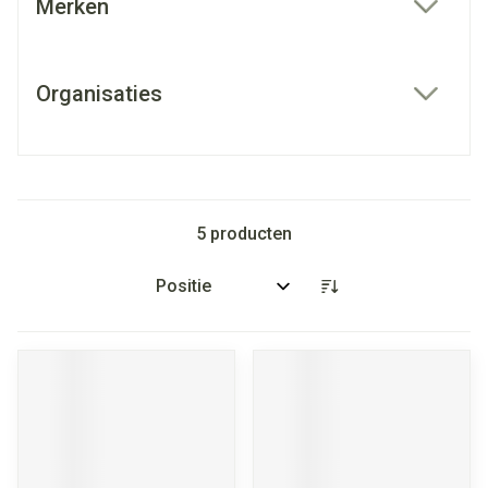
Merken
filter
Organisaties
filter
5
producten
Sorteer op: