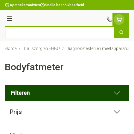
Ga naar de inhoud
Apothekersadvies
Snelle beschikbaarheid
Menu
Zoek
Product, merk, categorie...
Home
/
Thuiszorg en EHBO
/
Diagnosetesten en meetapparatuur
Bodyfatmeter
Filteren
Doorgaan naar productlijst
Prijs
filter