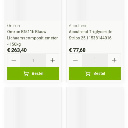
Omron
Accutrend
Omron Bf511b Blauw
Accutrend Triglyceride
Lichaamscompositiemeter
Strips 25 11538144016
<150kg
€ 263,40
€ 77,68
Aantal
Aantal
Bestel
Bestel