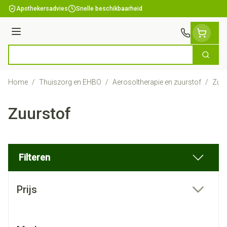
Ga naar de inhoud
Apothekersadvies
Snelle beschikbaarheid
Menu
Zoek
Product, merk, categorie...
Home
/
Thuiszorg en EHBO
/
Aerosoltherapie en zuurstof
/
Zuur
Zuurstof
Filteren
Doorgaan naar productlijst
Prijs
filter