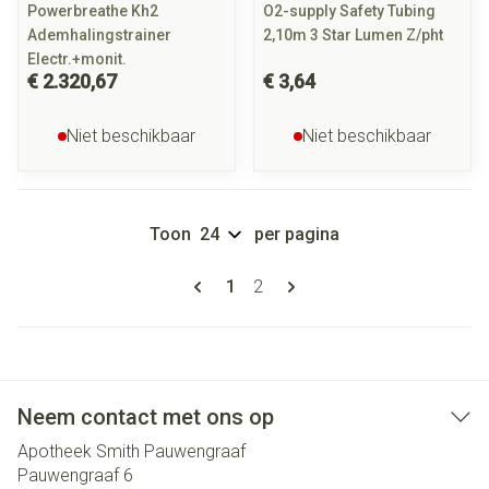
Powerbreathe Kh2
O2-supply Safety Tubing
Ademhalingstrainer
2,10m 3 Star Lumen Z/pht
Electr.+monit.
€ 2.320,67
€ 3,64
Niet beschikbaar
Niet beschikbaar
Toon
per pagina
Pagina's
U lees momenteel pagina
Pagina
1
2
Neem contact met ons op
Apotheek Smith Pauwengraaf
Pauwengraaf 6