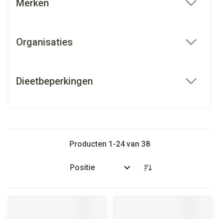
Merken
filter
Organisaties
filter
Dieetbeperkingen
filter
Producten
1
-
24
van
38
Sorteer op: