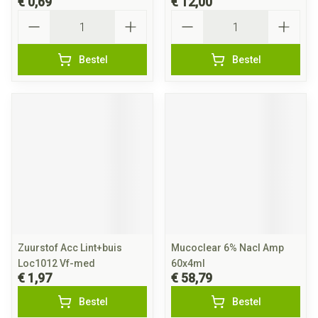
€ 0,69
€ 12,00
Aantal
Aantal
Bestel
Bestel
Zuurstof Acc Lint+buis
Mucoclear 6% Nacl Amp
Loc1012 Vf-med
60x4ml
€ 1,97
€ 58,79
Bestel
Bestel