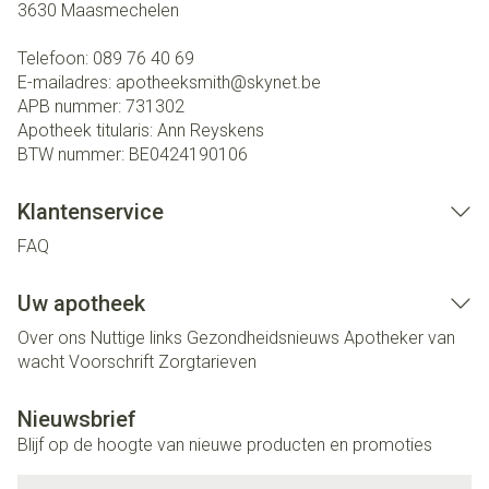
3630
Maasmechelen
Telefoon:
089 76 40 69
E-mailadres:
apotheeksmith@
skynet.be
APB nummer:
731302
Apotheek titularis:
Ann Reyskens
BTW nummer:
BE0424190106
Klantenservice
FAQ
Uw apotheek
Over ons
Nuttige links
Gezondheidsnieuws
Apotheker van
wacht
Voorschrift
Zorgtarieven
Nieuwsbrief
Blijf op de hoogte van nieuwe producten en promoties
E-mail adres