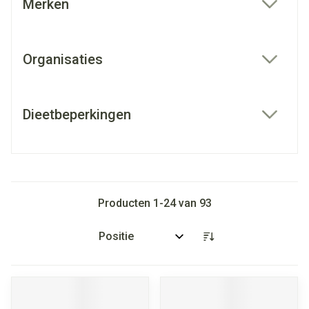
Merken
filter
Organisaties
filter
Dieetbeperkingen
filter
Producten
1
-
24
van
93
Sorteer op: