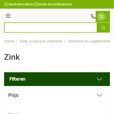
Ga naar de inhoud
Apothekersadvies
Snelle beschikbaarheid
Menu
Zoek
Product, merk, categorie...
Home
/
Dieet, voeding en vitamines
/
Vitamines en supplementen
Zink
Filteren
Doorgaan naar productlijst
Prijs
filter