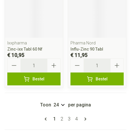
Ixxpharma
Pharma Nord
Zinc-ixx Tabl 60 Nf
Influ-Zinc 90 Tabl
€ 10,95
€ 11,95
Aantal
Aantal
Bestel
Bestel
Toon
per pagina
Pagina's
U lees momenteel pagina
Pagina
Pagina
Pagina
1
2
3
4