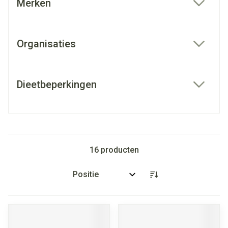
Merken
filter
Organisaties
filter
Dieetbeperkingen
filter
16
producten
Sorteer op: