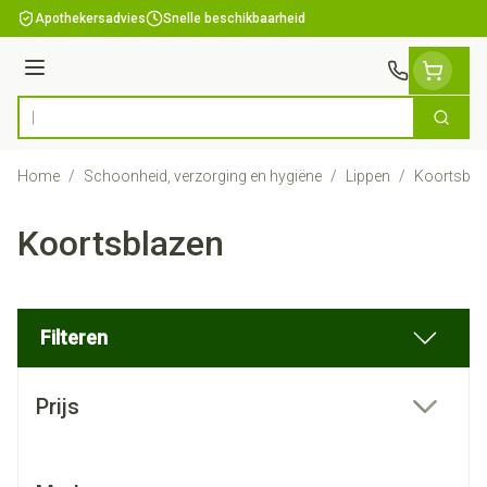
Ga naar de inhoud
Apothekersadvies
Snelle beschikbaarheid
Menu
Zoek
Product, merk, categorie...
Home
/
Schoonheid, verzorging en hygiëne
/
Lippen
/
Koortsbla
Koortsblazen
Filteren
Doorgaan naar productlijst
Prijs
filter