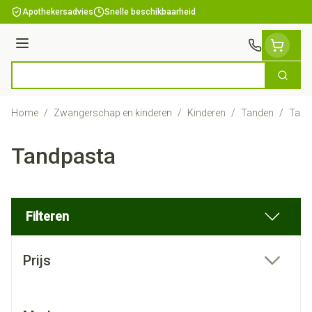
Ga naar de inhoud
Apothekersadvies
Snelle beschikbaarheid
Menu
Zoek
Product, merk, categorie...
Home
/
Zwangerschap en kinderen
/
Kinderen
/
Tanden
/
Tand
Tandpasta
Filteren
Doorgaan naar productlijst
Prijs
filter