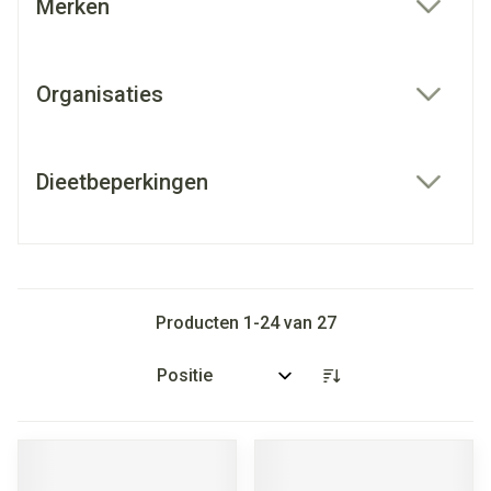
Merken
filter
Organisaties
filter
Dieetbeperkingen
filter
Producten
1
-
24
van
27
Sorteer op: