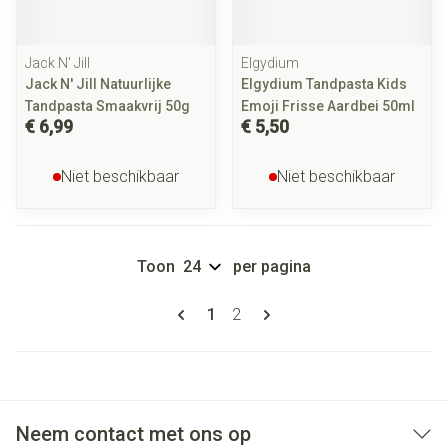
Jack N' Jill
Elgydium
Jack N' Jill Natuurlijke
Elgydium Tandpasta Kids
Tandpasta Smaakvrij 50g
Emoji Frisse Aardbei 50ml
€ 6,99
€ 5,50
Niet beschikbaar
Niet beschikbaar
Toon
per pagina
Pagina's
U lees momenteel pagina
Pagina
1
2
Neem contact met ons op