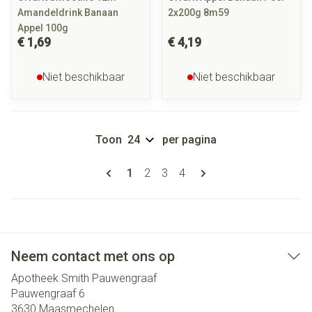
Amandeldrink Banaan
2x200g 8m59
Appel 100g
€ 1,69
€ 4,19
Niet beschikbaar
Niet beschikbaar
Toon
per pagina
Pagina's
U lees momenteel pagina
Pagina
Pagina
Pagina
1
2
3
4
Neem contact met ons op
Apotheek Smith Pauwengraaf
Pauwengraaf 6
3630
Maasmechelen