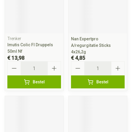
Trenker
Nan Expertpro
Imutis Colic Fl Druppels
A/regurgitatie Sticks
50ml Nf
4x26,2g
€ 13,98
€ 4,85
Aantal
Aantal
Bestel
Bestel