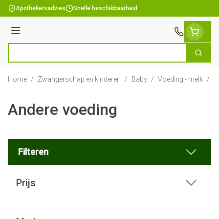
Ga naar de inhoud
Apothekersadvies
Snelle beschikbaarheid
Menu
Zoek
Product, merk, categorie...
Home
/
Zwangerschap en kinderen
/
Baby
/
Voeding - melk
/
A
Andere voeding
Filteren
Doorgaan naar productlijst
Prijs
filter