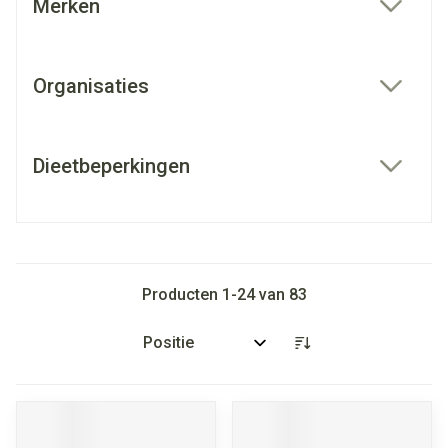
Merken
filter
Organisaties
filter
Dieetbeperkingen
filter
Producten
1
-
24
van
83
Sorteer op: