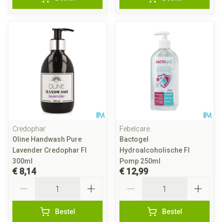
Credophar
Febelcare
Oline Handwash Pure
Bactogel
Lavender Credophar Fl
Hydroalcoholische Fl
300ml
Pomp 250ml
€ 8,14
€ 12,99
Aantal
Aantal
Bestel
Bestel