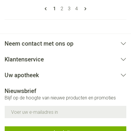
Pagina's
U lees momenteel pagina
Pagina
Pagina
Pagina
1
2
3
4
Neem contact met ons op
Klantenservice
Uw apotheek
Nieuwsbrief
Blijf op de hoogte van nieuwe producten en promoties
E-mail adres