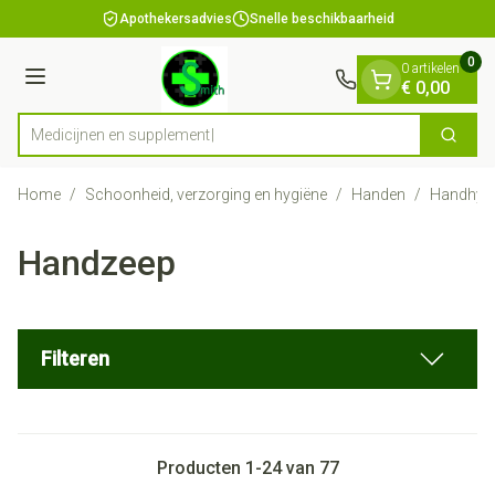
Dia 1 van 1
Ga naar de inhoud
Apothekersadvies
Snelle beschikbaarheid
0
0 artikelen
Menu
€ 0,00
Medici
Zoek
Product, merk, categorie...
Home
/
Schoonheid, verzorging en hygiëne
/
Handen
/
Handhyg
Handzeep
Filteren
Producten
1
-
24
van
77