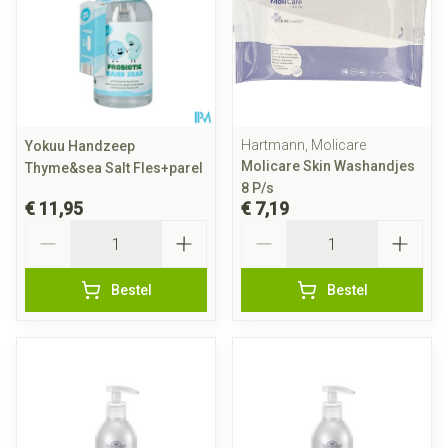
Hartmann, Molicare
Yokuu Handzeep
Molicare Skin Washandjes
Thyme&sea Salt Fles+parel
8 P/s
€ 11,95
€ 7,19
Aantal
Aantal
Bestel
Bestel