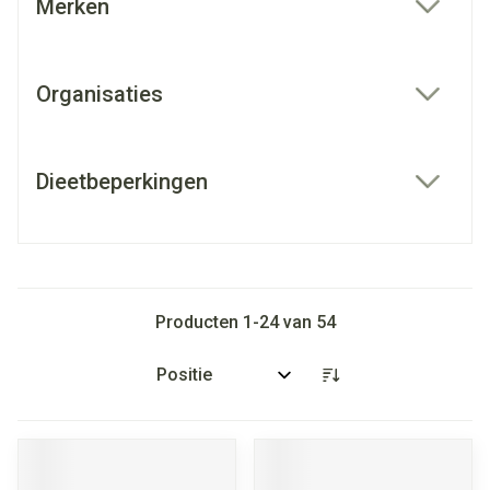
Merken
filter
Organisaties
filter
Dieetbeperkingen
filter
Producten
1
-
24
van
54
Sorteer op: