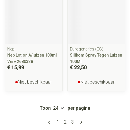
Nep
Eurogenerics (EG)
Nep Lotion A/luizen 100ml
Silikom Spray Tegen Luizen
Verv.2680338
100Ml
€ 15,99
€ 22,50
Niet beschikbaar
Niet beschikbaar
Toon
per pagina
Pagina's
U lees momenteel pagina
Pagina
Pagina
1
2
3