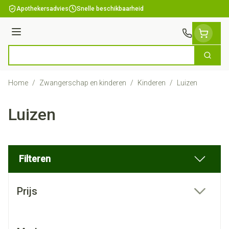
Ga naar de inhoud
Apothekersadvies
Snelle beschikbaarheid
Menu
Zoek
Product, merk, categorie...
Home
/
Zwangerschap en kinderen
/
Kinderen
/
Luizen
Luizen
Filteren
Doorgaan naar productlijst
Prijs
filter