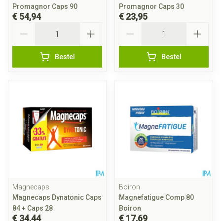
Promagnor Caps 90
Promagnor Caps 30
€ 54,94
€ 23,95
Aantal
Aantal
Bestel
Bestel
Magnecaps
Boiron
Magnecaps Dynatonic Caps
Magnefatigue Comp 80
84 + Caps 28
Boiron
€ 34,44
€ 17,69