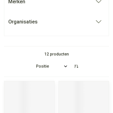
Merken
filter
Organisaties
filter
12
producten
Sorteer op: