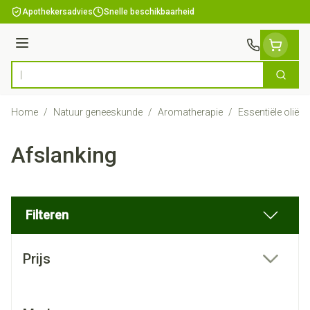
Ga naar de inhoud
Apothekersadvies
Snelle beschikbaarheid
Menu
Zoek
Product, merk, categorie...
Home
/
Natuur geneeskunde
/
Aromatherapie
/
Essentiële oliën
Afslanking
Filteren
Doorgaan naar productlijst
Prijs
filter