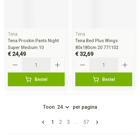
Tena
Tena
Tena Proskin Pants Night
Tena Bed Plus Wings
Super Medium 10
80x180cm 20 771102
€ 24,49
€ 32,69
Aantal
Aantal
Bestel
Bestel
Toon
per pagina
Pagina's
U lees momenteel pagina
Pagina
Pagina
Pagina
1
2
3
...
57