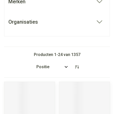
Merken
filter
Organisaties
filter
Producten
1
-
24
van
1357
Sorteer op: