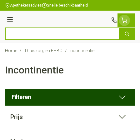
Ga naar de inhoud
Apothekersadvies
Snelle beschikbaarheid
Menu
Zoek
Product, merk, categorie...
Home
/
Thuiszorg en EHBO
/
Incontinentie
Incontinentie
Filteren
Doorgaan naar productlijst
Prijs
filter