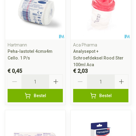
Hartmann
Aca Pharma
Peha-lastotel 4cmx4m
Analysepot +
Cello. 1 P/s
Schroefdeksel Rood Ster
100ml Aca
€ 0,45
€ 2,03
Aantal
Aantal
Bestel
Bestel