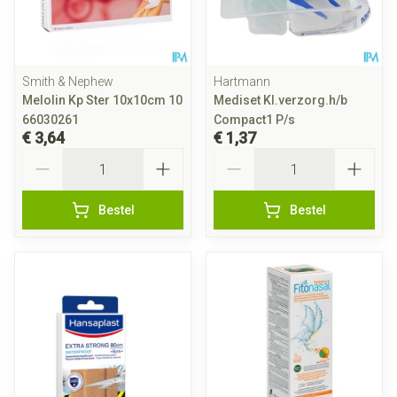
Smith & Nephew
Hartmann
Melolin Kp Ster 10x10cm 10
Mediset Kl.verzorg.h/b
66030261
Compact1 P/s
€ 3,64
€ 1,37
Aantal
Aantal
Bestel
Bestel