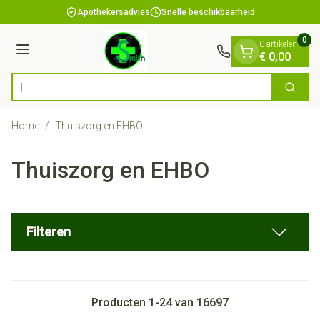
Dia 1 van 1
Ga naar de inhoud
Apothekersadvies
Snelle beschikbaarheid
0
0 artikelen
Menu
€ 0,00
Vind snel
Zoek
Product, merk, categorie...
Home
/
Thuiszorg en EHBO
Thuiszorg en EHBO
Filteren
Producten
1
-
24
van
16697