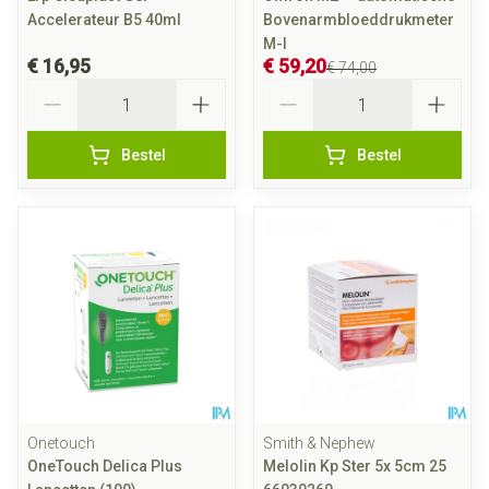
Accelerateur B5 40ml
Bovenarmbloeddrukmeter
M-l
€ 16,95
€ 59,20
€ 74,00
Aantal
Aantal
Bestel
Bestel
Onetouch
Smith & Nephew
OneTouch Delica Plus
Melolin Kp Ster 5x 5cm 25