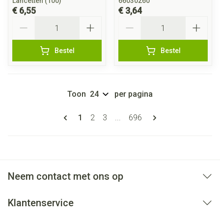
Lancetten (100)
66030260
€ 6,55
€ 3,64
Aantal
Aantal
Bestel
Bestel
Toon
per pagina
Pagina's
U lees momenteel pagina
Pagina
Pagina
Pagina
1
2
3
...
696
Neem contact met ons op
Klantenservice