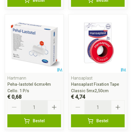
Bestel
Bestel
Hartmann
Hansaplast
Peha-lastotel 6cmx4m
Hansaplast Fixation Tape
Cello. 1 P/s
Classic 5mx2,50cm
€ 0,68
€ 4,74
Aantal
Aantal
Bestel
Bestel