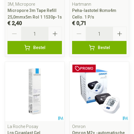
3M, Micropore
Hartmann
Micropore 3m Tape Refill
Peha-lastotel 8cmx4m
25,0mmx5m Rol 1 1530p-1s
Cello. 1 P/s
€ 2,40
€ 0,71
Aantal
Aantal
Bestel
Bestel
PROMO
La Roche Posay
Omron
Lrp Cicaplast Gel
Omron M2+ -automatische