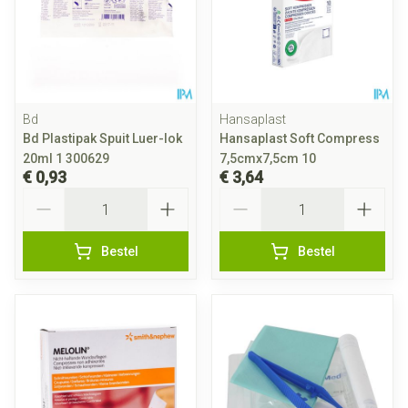
Bd
Hansaplast
Bd Plastipak Spuit Luer-lok
Hansaplast Soft Compress
20ml 1 300629
7,5cmx7,5cm 10
€ 0,93
€ 3,64
Aantal
Aantal
Bestel
Bestel