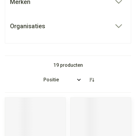
Merken
filter
Organisaties
filter
19
producten
Sorteer op: