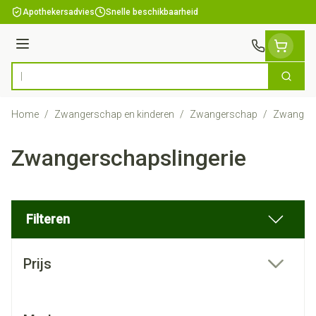
Ga naar de inhoud
Apothekersadvies
Snelle beschikbaarheid
Menu
Zoek
Product, merk, categorie...
Home
/
Zwangerschap en kinderen
/
Zwangerschap
/
Zwangers
Zwangerschapslingerie
Filteren
Doorgaan naar productlijst
Prijs
filter