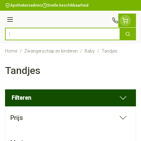
Ga naar de inhoud
Apothekersadvies
Snelle beschikbaarheid
Menu
Zoek
Product, merk, categorie...
Home
/
Zwangerschap en kinderen
/
Baby
/
Tandjes
Tandjes
Filteren
Doorgaan naar productlijst
Prijs
filter