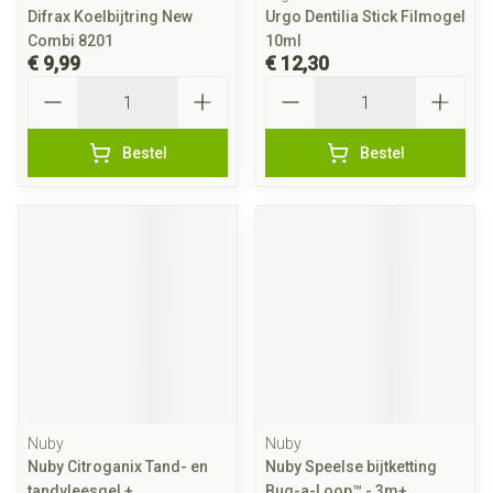
Difrax Koelbijtring New
Urgo Dentilia Stick Filmogel
Combi 8201
10ml
€ 9,99
€ 12,30
Aantal
Aantal
Bestel
Bestel
Nuby
Nuby
Nuby Citroganix Tand- en
Nuby Speelse bijtketting
tandvleesgel +
Bug-a-Loop™ - 3m+