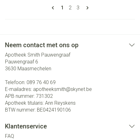
Pagina's
U lees momenteel pagina
Pagina
Pagina
1
2
3
Neem contact met ons op
Apotheek Smith Pauwengraaf
Pauwengraaf 6
3630
Maasmechelen
Telefoon:
089 76 40 69
E-mailadres:
apotheeksmith@
skynet.be
APB nummer:
731302
Apotheek titularis:
Ann Reyskens
BTW nummer:
BE0424190106
Klantenservice
FAQ