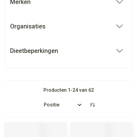
Merken
filter
Organisaties
filter
Dieetbeperkingen
filter
Producten
1
-
24
van
62
Sorteer op: