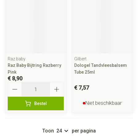
Raz baby
Gilbert
Raz Baby Bijtring Razberry
Dologel Tandvleesbalsem
Pink
Tube 25ml
€ 8,90
Aantal
€ 7,57
Niet beschikbaar
Bestel
Toon
per pagina