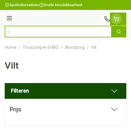
Ga naar de inhoud
Apothekersadvies
Snelle beschikbaarheid
Menu
Zoek
Product, merk, categorie...
Home
/
Thuiszorg en EHBO
/
Wondzorg
/
Vilt
Vilt
Filteren
Doorgaan naar productlijst
Prijs
filter