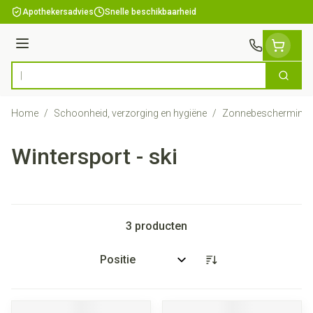
Ga naar de inhoud
Apothekersadvies
Snelle beschikbaarheid
Menu
Zoek
Product, merk, categorie...
Home
/
Schoonheid, verzorging en hygiëne
/
Zonnebescherming
Wintersport - ski
3
producten
Sorteer op: