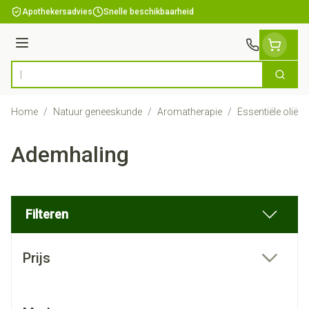
Ga naar de inhoud
Apothekersadvies
Snelle beschikbaarheid
Menu
Zoek
Product, merk, categorie...
Home
/
Natuur geneeskunde
/
Aromatherapie
/
Essentiële oliën
Ademhaling
Filteren
Doorgaan naar productlijst
Prijs
filter