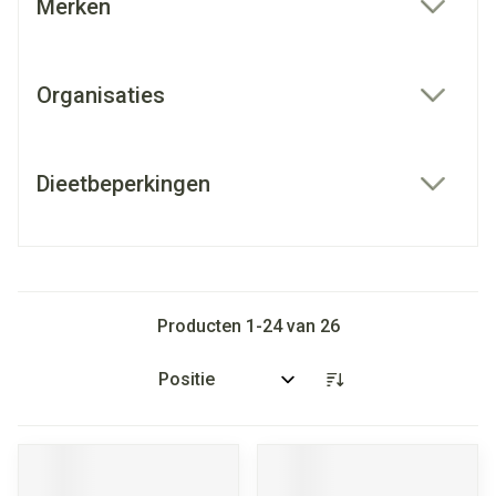
Merken
filter
Organisaties
filter
Dieetbeperkingen
filter
Producten
1
-
24
van
26
Sorteer op: