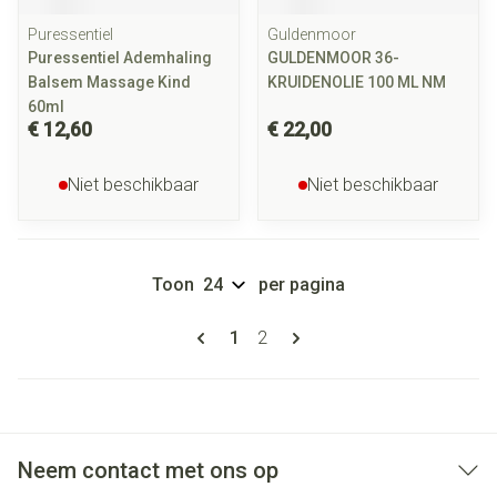
Puressentiel
Guldenmoor
Puressentiel Ademhaling
GULDENMOOR 36-
Balsem Massage Kind
KRUIDENOLIE 100 ML NM
60ml
€ 12,60
€ 22,00
Niet beschikbaar
Niet beschikbaar
Toon
per pagina
Pagina's
U lees momenteel pagina
Pagina
1
2
Neem contact met ons op