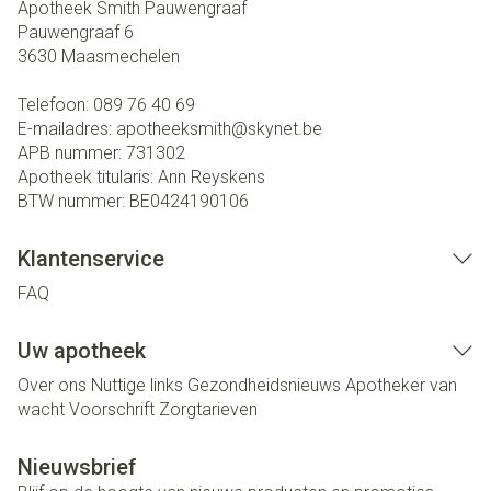
Apotheek Smith Pauwengraaf
Pauwengraaf 6
3630
Maasmechelen
Telefoon:
089 76 40 69
E-mailadres:
apotheeksmith@
skynet.be
APB nummer:
731302
Apotheek titularis:
Ann Reyskens
BTW nummer:
BE0424190106
Klantenservice
FAQ
Uw apotheek
Over ons
Nuttige links
Gezondheidsnieuws
Apotheker van
wacht
Voorschrift
Zorgtarieven
Nieuwsbrief