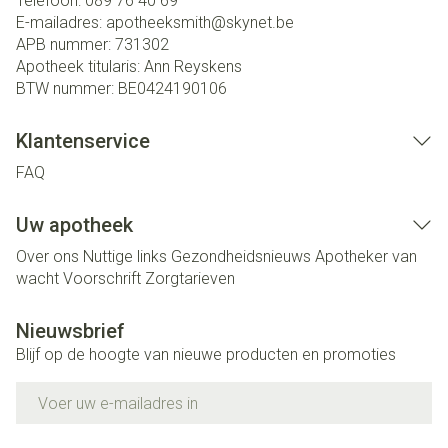
Telefoon:
089 76 40 69
E-mailadres:
apotheeksmith@
skynet.be
APB nummer:
731302
Apotheek titularis:
Ann Reyskens
BTW nummer:
BE0424190106
Klantenservice
FAQ
Uw apotheek
Over ons
Nuttige links
Gezondheidsnieuws
Apotheker van
wacht
Voorschrift
Zorgtarieven
Nieuwsbrief
Blijf op de hoogte van nieuwe producten en promoties
E-mail adres