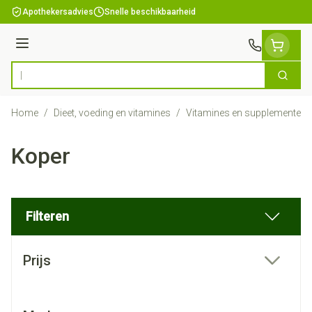
Ga naar de inhoud
Apothekersadvies
Snelle beschikbaarheid
Menu
Zoek
Product, merk, categorie...
Home
/
Dieet, voeding en vitamines
/
Vitamines en supplementen
Koper
Filteren
Doorgaan naar productlijst
Prijs
filter