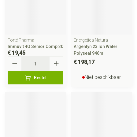
Forté Pharma
Energetica Natura
Immuvit 4G Senior Comp 30
Argentyn 23 Ion Water
€ 19,45
Polyseal 946ml
Aantal
€ 198,17
Niet beschikbaar
Bestel