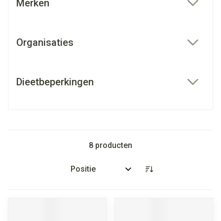
Merken
filter
Organisaties
filter
Dieetbeperkingen
filter
8
producten
Sorteer op: