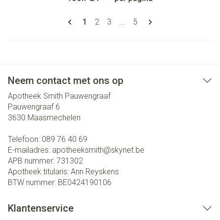
Pagina's
U lees momenteel pagina
Pagina
Pagina
Pagina
1
2
3
...
5
Neem contact met ons op
Apotheek Smith Pauwengraaf
Pauwengraaf 6
3630
Maasmechelen
Telefoon:
089 76 40 69
E-mailadres:
apotheeksmith@
skynet.be
APB nummer:
731302
Apotheek titularis:
Ann Reyskens
BTW nummer:
BE0424190106
Klantenservice