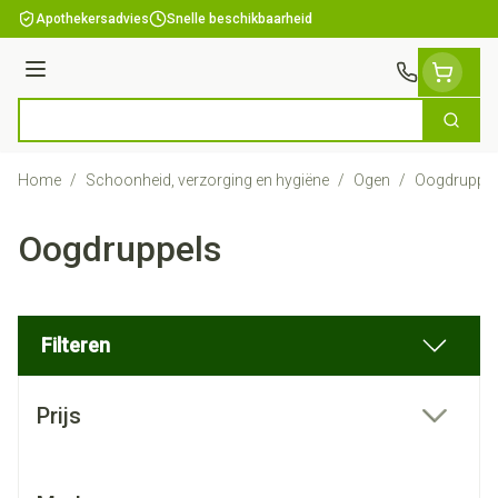
Ga naar de inhoud
Apothekersadvies
Snelle beschikbaarheid
Menu
Zoek
Product, merk, categorie...
Home
/
Schoonheid, verzorging en hygiëne
/
Ogen
/
Oogdruppel
Oogdruppels
Filteren
Doorgaan naar productlijst
Prijs
filter