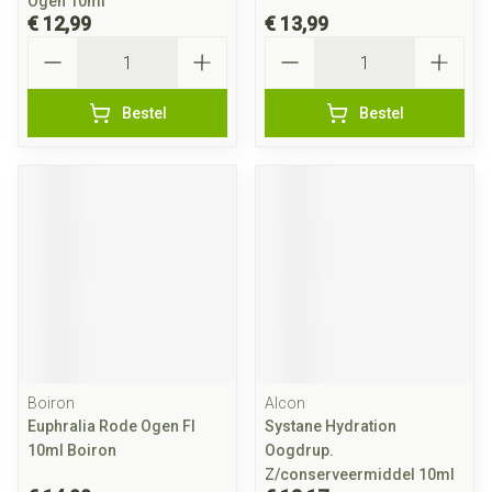
Ogen 10ml
€ 12,99
€ 13,99
Aantal
Aantal
Bestel
Bestel
Boiron
Alcon
Euphralia Rode Ogen Fl
Systane Hydration
10ml Boiron
Oogdrup.
Z/conserveermiddel 10ml