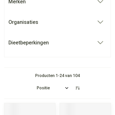
Merken
filter
Organisaties
filter
Dieetbeperkingen
filter
Producten
1
-
24
van
104
Sorteer op: