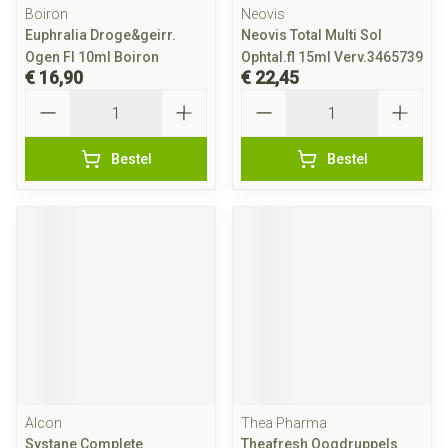
Boiron
Neovis
Euphralia Droge&geirr.
Neovis Total Multi Sol
Ogen Fl 10ml Boiron
Ophtal.fl 15ml Verv.3465739
€ 16,90
€ 22,45
Aantal
Aantal
Bestel
Bestel
Alcon
Thea Pharma
Systane Complete
Theafresh Oogdruppels