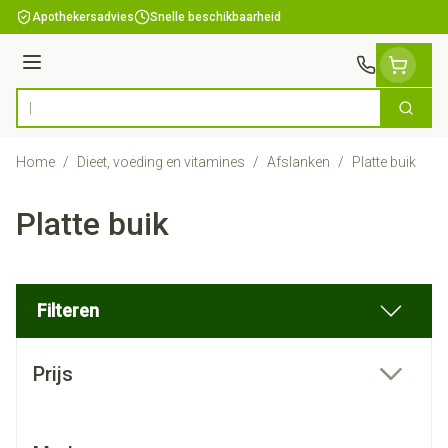
Ga naar de inhoud
Apothekersadvies
Snelle beschikbaarheid
Menu
Zoek
Product, merk, categorie...
Home
/
Dieet, voeding en vitamines
/
Afslanken
/
Platte buik
Platte buik
Filteren
Doorgaan naar productlijst
Prijs
filter