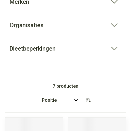
Merken
filter
Organisaties
filter
Dieetbeperkingen
filter
7
producten
Sorteer op: