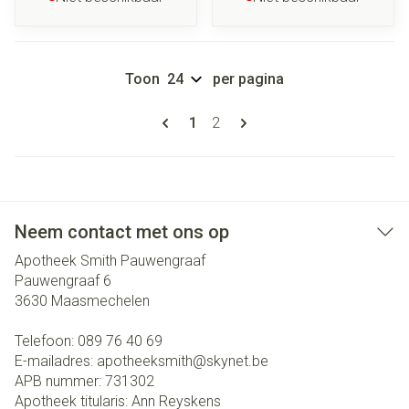
Toon
per pagina
Pagina's
U lees momenteel pagina
Pagina
1
2
Neem contact met ons op
Apotheek Smith Pauwengraaf
Pauwengraaf 6
3630
Maasmechelen
Telefoon:
089 76 40 69
E-mailadres:
apotheeksmith@
skynet.be
APB nummer:
731302
Apotheek titularis:
Ann Reyskens