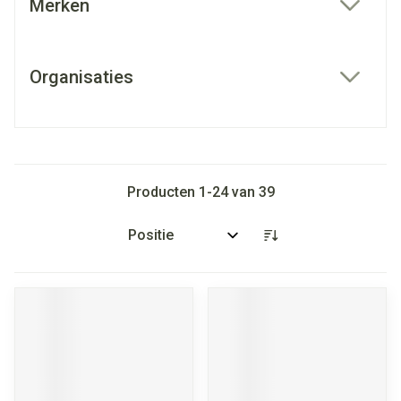
Merken
filter
Organisaties
filter
Producten
1
-
24
van
39
Sorteer op: