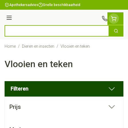
Ga naar de inhoud
Apothekersadvies
Snelle beschikbaarheid
Menu
Zoek
Product, merk, categorie...
Home
/
Dieren en insecten
/
Vlooien en teken
Vlooien en teken
Filteren
Doorgaan naar productlijst
Prijs
filter