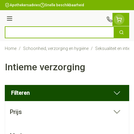
Ga naar de inhoud
Apothekersadvies
Snelle beschikbaarheid
Menu
Zoek
Product, merk, categorie...
Home
/
Schoonheid, verzorging en hygiëne
/
Seksualiteit en intie
Intieme verzorging
Filteren
Doorgaan naar productlijst
Prijs
filter