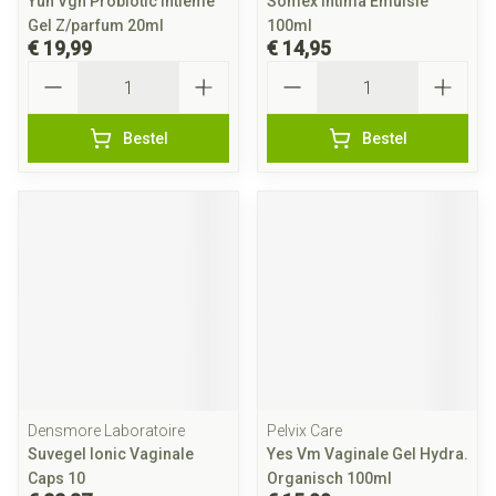
Yun Vgn Probiotic Intieme
Somex Intima Emulsie
Gel Z/parfum 20ml
100ml
€ 19,99
€ 14,95
Aantal
Aantal
Bestel
Bestel
Densmore Laboratoire
Pelvix Care
Suvegel Ionic Vaginale
Yes Vm Vaginale Gel Hydra.
Caps 10
Organisch 100ml