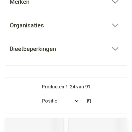
Merken
filter
Organisaties
filter
Dieetbeperkingen
filter
Producten
1
-
24
van
91
Sorteer op: