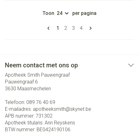
Toon
per pagina
Pagina's
U lees momenteel pagina
Pagina
Pagina
Pagina
1
2
3
4
Neem contact met ons op
Apotheek Smith Pauwengraaf
Pauwengraaf 6
3630
Maasmechelen
Telefoon:
089 76 40 69
E-mailadres:
apotheeksmith@
skynet.be
APB nummer:
731302
Apotheek titularis:
Ann Reyskens
BTW nummer:
BE0424190106