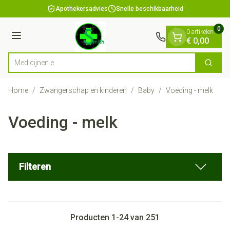
Dia 1 van 1
Ga naar de inhoud
Apothekersadvies
Snelle beschikbaarheid
0
0 artikelen
Menu
€ 0,00
Zoek
Product, merk, categorie...
Home
/
Zwangerschap en kinderen
/
Baby
/
Voeding - melk
Voeding - melk
Filteren
Producten
1
-
24
van
251