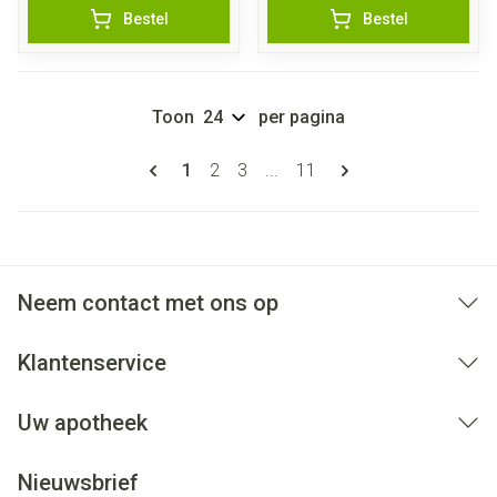
Bestel
Bestel
Toon
per pagina
Pagina's
U lees momenteel pagina
Pagina
Pagina
Pagina
1
2
3
...
11
Neem contact met ons op
Klantenservice
Uw apotheek
Nieuwsbrief