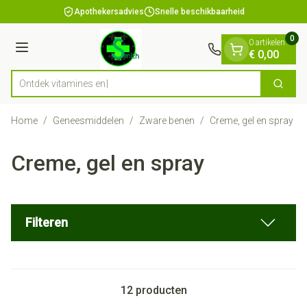
Dia 1 van 1
Ga naar de inhoud
Apothekersadvies
Snelle beschikbaarheid
0
0 artikelen
Menu
€ 0,00
Ontdek vit
Zoek
Product, merk, categorie...
Home
/
Geneesmiddelen
/
Zware benen
/
Creme, gel en spray
Creme, gel en spray
Filteren
12
producten