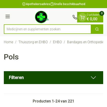
Dia 1 van 1
Ga naar de inhoud
Apothekersadvies
Snelle beschikbaarheid
0
0 artikelen
Menu
€ 0,00
Medicijnen en sup
Zoek
Product, merk, categorie...
Home
/
Thuiszorg en EHBO
/
EHBO
/
Bandages en Orthopedie -
Pols
Filteren
Producten
1
-
24
van
221