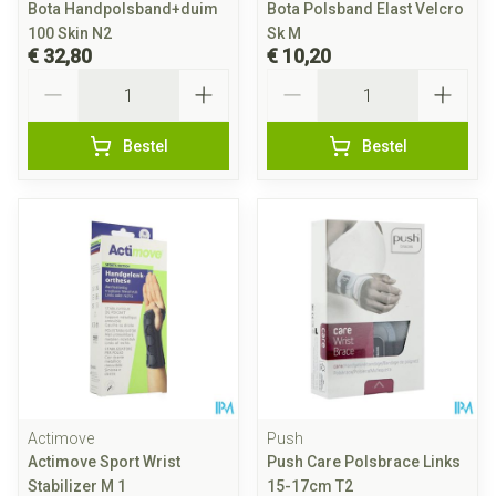
Bota Handpolsband+duim
Bota Polsband Elast Velcro
100 Skin N2
Sk M
€ 32,80
€ 10,20
Aantal
Aantal
Bestel
Bestel
Actimove
Push
Actimove Sport Wrist
Push Care Polsbrace Links
Stabilizer M 1
15-17cm T2