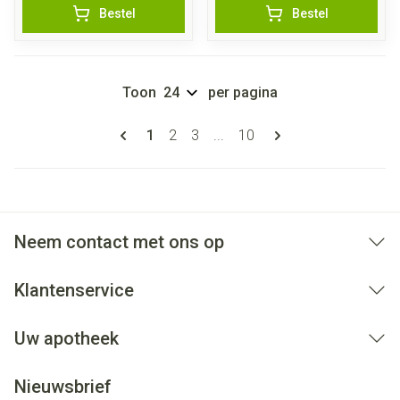
Bestel
Bestel
Toon
per pagina
Pagina's
U lees momenteel pagina
Pagina
Pagina
Pagina
1
2
3
...
10
Neem contact met ons op
Klantenservice
Uw apotheek
Nieuwsbrief