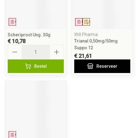
Geneesmiddel
Geneesmiddel
Op voorschrift
Will Pharma
Scheriproct Ung. 30g
€ 10,78
Trianal 0,50mg/50mg
Aantal
Suppo 12
€ 21,61
Bestel
Reserveer
Geneesmiddel