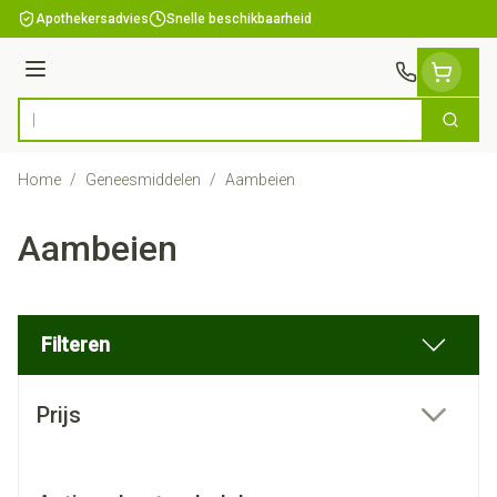
Ga naar de inhoud
Apothekersadvies
Snelle beschikbaarheid
Menu
Zoek
Product, merk, categorie...
Home
/
Geneesmiddelen
/
Aambeien
Aambeien
Filteren
Doorgaan naar productlijst
Prijs
filter