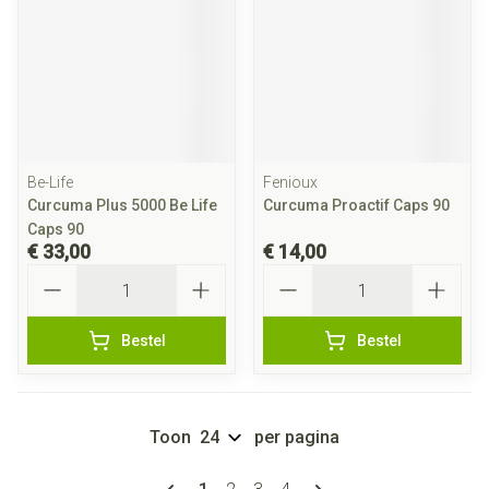
Be-Life
Fenioux
Curcuma Plus 5000 Be Life
Curcuma Proactif Caps 90
Caps 90
€ 33,00
€ 14,00
Aantal
Aantal
Bestel
Bestel
Toon
per pagina
Pagina's
U lees momenteel pagina
Pagina
Pagina
Pagina