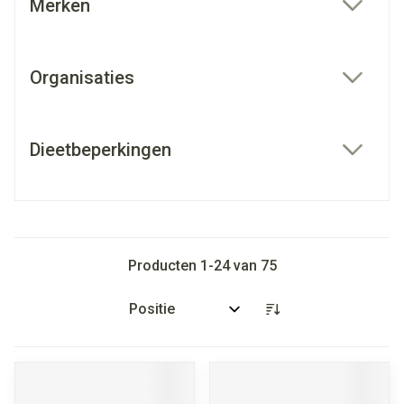
Merken
filter
Organisaties
filter
Dieetbeperkingen
filter
Producten
1
-
24
van
75
Sorteer op: