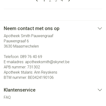
1
2
3
4
Neem contact met ons op
Apotheek Smith Pauwengraaf
Pauwengraaf 6
3630
Maasmechelen
Telefoon:
089 76 40 69
E-mailadres:
apotheeksmith@
skynet.be
APB nummer:
731302
Apotheek titularis:
Ann Reyskens
BTW nummer:
BE0424190106
Klantenservice
FAQ