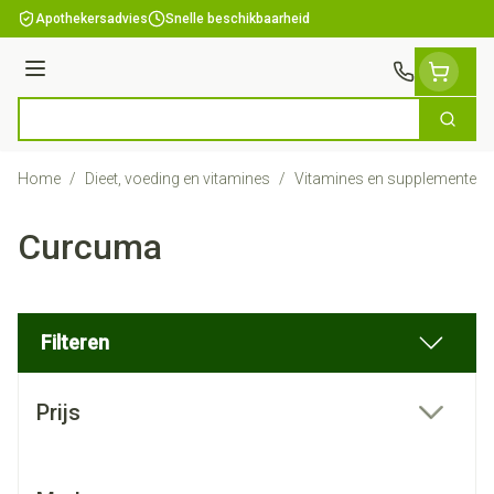
Ga naar de inhoud
Apothekersadvies
Snelle beschikbaarheid
Menu
Zoek
Product, merk, categorie...
Home
/
Dieet, voeding en vitamines
/
Vitamines en supplementen
Curcuma
Filteren
Doorgaan naar productlijst
Prijs
filter