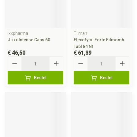
Ixxpharma
Tilman
J-ixx Intense Caps 60
Flexofytol Forte Filmomh
Tabl 84 Nf
€ 46,50
€ 61,39
Aantal
Aantal
Bestel
Bestel