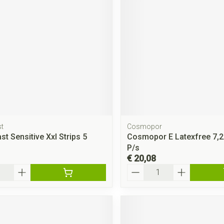
rging
Supplementen
Insectenwe
middelen
ssen
 geïrriteerde
t
Cosmopor
t Sensitive Xxl Strips 5
Cosmopor E Latexfree 7,
Zelfbruiner
Scheren
P/s
€ 20,08
Aantal