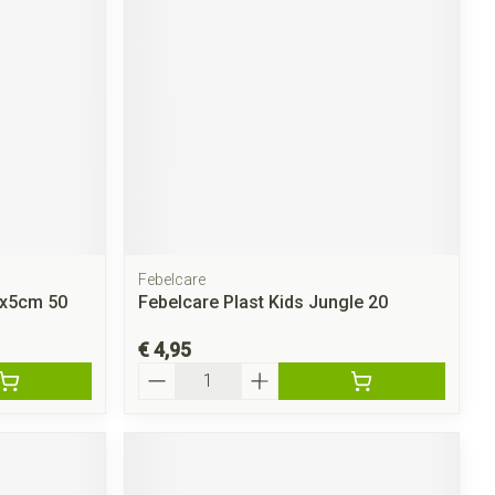
rende
Parfums en
geurproducten
Febelcare
2x5cm 50
Febelcare Plast Kids Jungle 20
CBD
€ 4,95
Aantal