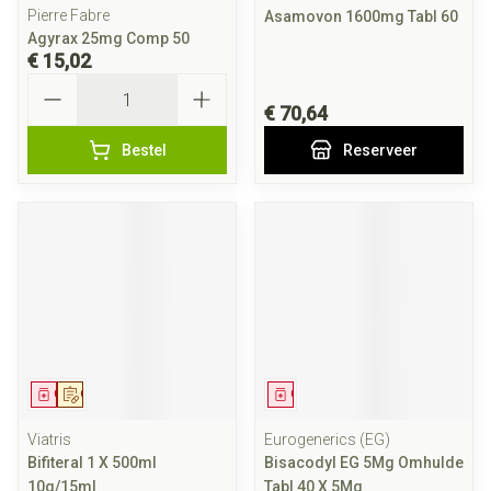
Pierre Fabre
Asamovon 1600mg Tabl 60
Agyrax 25mg Comp 50
€ 15,02
Aantal
€ 70,64
Bestel
Reserveer
Geneesmiddel
Op voorschrift
Geneesmiddel
Viatris
Eurogenerics (EG)
Bifiteral 1 X 500ml
Bisacodyl EG 5Mg Omhulde
10g/15ml
Tabl 40 X 5Mg