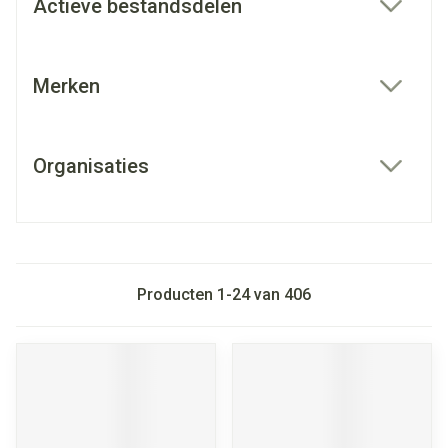
Actieve bestandsdelen
filter
Merken
filter
Organisaties
filter
Producten
1
-
24
van
406