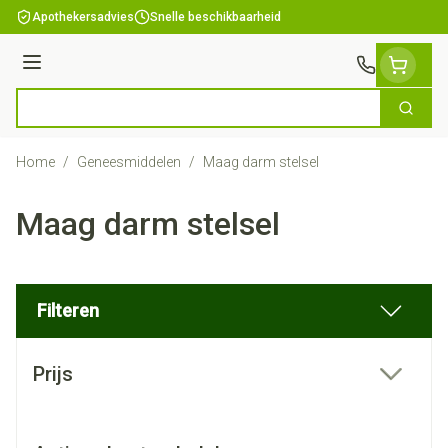
Ga naar de inhoud
Apothekersadvies
Snelle beschikbaarheid
Menu
Zoek
Product, merk, categorie...
Home
/
Geneesmiddelen
/
Maag darm stelsel
Maag darm stelsel
Filteren
Doorgaan naar productlijst
Prijs
filter