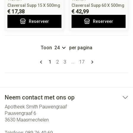
Claversal Supp 15 X 500mg
Claversal Supp 60 X 500mg
€ 17,38
€ 42,99
Reserveer
Reserveer
Toon
per pagina
Pagina's
U lees momenteel pagina
Pagina
Pagina
Pagina
1
2
3
...
17
Neem contact met ons op
Apotheek Smith Pauwengraaf
Pauwengraaf 6
3630
Maasmechelen
Telefoon:
089 76 40 69