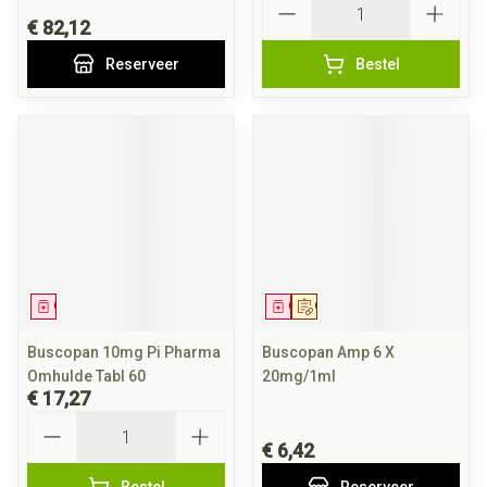
€ 82,12
Reserveer
Bestel
Geneesmiddel
Geneesmiddel
Op voorschrift
Buscopan 10mg Pi Pharma
Buscopan Amp 6 X
Omhulde Tabl 60
20mg/1ml
€ 17,27
Aantal
€ 6,42