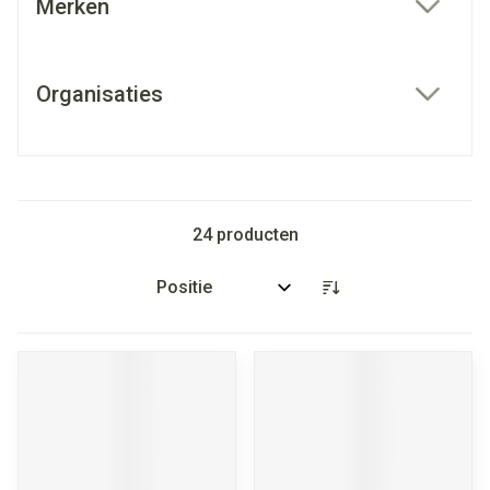
Merken
filter
Organisaties
filter
24
producten
Sorteer op: