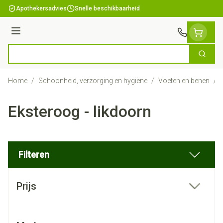
Ga naar de inhoud
Apothekersadvies
Snelle beschikbaarheid
Menu
Zoek
Product, merk, categorie...
Home
/
Schoonheid, verzorging en hygiëne
/
Voeten en benen
/
Eksteroog - likdoorn
Filteren
Doorgaan naar productlijst
Prijs
filter