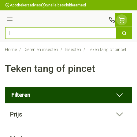
Ga naar de inhoud
Apothekersadvies
Snelle beschikbaarheid
Menu
Zoek
Product, merk, categorie...
Home
/
Dieren en insecten
/
Insecten
/
Teken tang of pincet
Teken tang of pincet
Filteren
Doorgaan naar productlijst
Prijs
filter