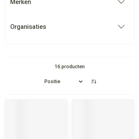
Merken
filter
Organisaties
filter
16
producten
Sorteer op: