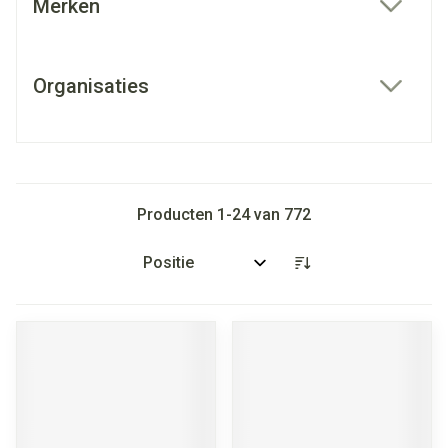
Merken
filter
Organisaties
filter
Producten
1
-
24
van
772
Sorteer op: