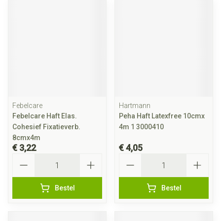
Febelcare
Hartmann
Febelcare Haft Elas.
Peha Haft Latexfree 10cmx
Cohesief Fixatieverb.
4m 1 3000410
8cmx4m
€ 3,22
€ 4,05
Aantal
Aantal
Bestel
Bestel