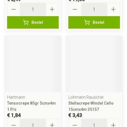
Aantal
Aantal
Bestel
Bestel
Hartmann
Lohmann Rauscher
Tensocrepe 85gr 5cmx4m
Stellacrepe Windel Cello
1 P/s
15cmx4m 35157
€ 1,84
€ 3,43
Aantal
Aantal