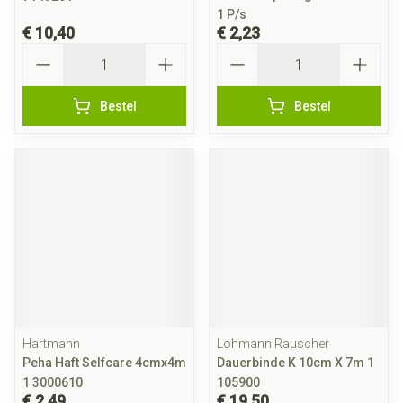
1 P/s
€ 10,40
€ 2,23
Aantal
Aantal
Bestel
Bestel
Hartmann
Lohmann Rauscher
Peha Haft Selfcare 4cmx4m
Dauerbinde K 10cm X 7m 1
1 3000610
105900
€ 2,49
€ 19,50