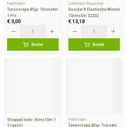
Hartmann
Lohmann Rauscher
Tensocrepe 85gr 10cmx4m
Rosidal K Elastische Windel
1 P/s
10cmx5m 22202
€ 3,00
€ 13,18
Aantal
Aantal
Bestel
Bestel
Hartmann
Strappal Indiv. 4cmx10m 1
Tensocrepe 85gr 7cmx4m
7149201