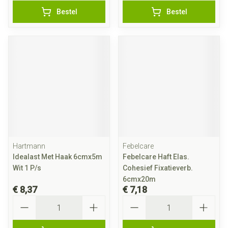
Bestel
Bestel
Hartmann
Febelcare
Idealast Met Haak 6cmx5m
Febelcare Haft Elas.
Wit 1 P/s
Cohesief Fixatieverb.
6cmx20m
€ 8,37
€ 7,18
Aantal
Aantal