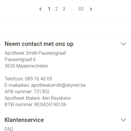
Pagina's
U lees momenteel pagina
Pagina
Pagina
Pagina
1
2
3
...
33
Neem contact met ons op
Apotheek Smith Pauwengraaf
Pauwengraaf 6
3630
Maasmechelen
Telefoon:
089 76 40 69
E-mailadres:
apotheeksmith@
skynet.be
APB nummer:
731302
Apotheek titularis:
Ann Reyskens
BTW nummer:
BE0424190106
Klantenservice
FAQ