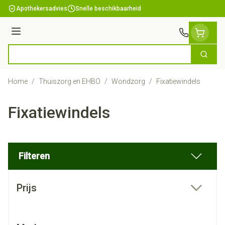
Ga naar de inhoud
Apothekersadvies
Snelle beschikbaarheid
Menu
Zoek
Product, merk, categorie...
Home
/
Thuiszorg en EHBO
/
Wondzorg
/
Fixatiewindels
Fixatiewindels
Filteren
Doorgaan naar productlijst
Prijs
filter