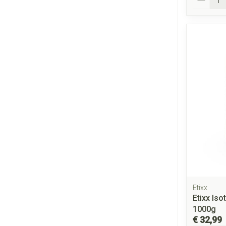
Etixx
Etixx Iso
1000g
€ 32,99