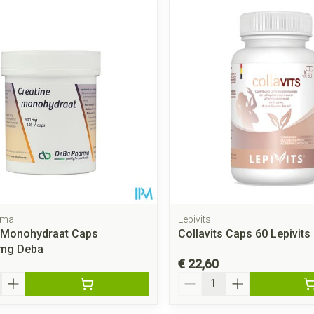
Mondmaskers
rging
Supplementen
Insectenwe
middelen
ssen
 geïrriteerde
rma
Lepivits
 Monohydraat Caps
Collavits Caps 60 Lepivits
Zelfbruiner
Scheren
mg Deba
€ 22,60
Aantal