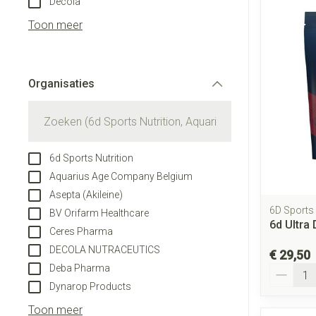
Decola
Aerosol toestel
Blaren
Creme, gel en s
Toon meer
Aerosol access
Eelt
Zuurstof
Eksteroog - lik
Ademhalingsst
Organisaties
Toon meer
filter
Spieren en gew
Specifiek voor
Naalden en spu
6d Sports Nutrition
Lichaamsverzor
Spuiten
Aquarius Age Company Belgium
Infecties
Asepta (Akileine)
Deodorant
Oplossing voor i
6D Sports
BV Orifarm Healthcare
Gezichtsverzor
Naalden
6d Ultra 
Ceres Pharma
Luizen
Naalden voor in
DECOLA NUTRACEUTICS
€ 29,50
pennaalden
Deba Pharma
Aantal
Toon meer
Dynarop Products
Diagnostica
Toon meer