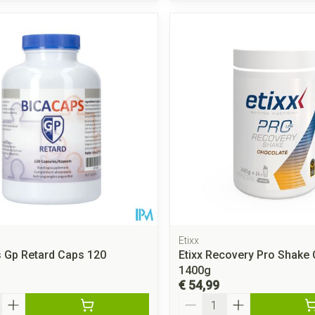
Etixx
 Gp Retard Caps 120
Etixx Recovery Pro Shake
1400g
€ 54,99
Aantal