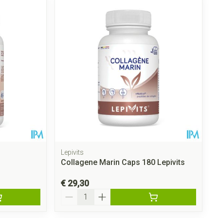
rende
Parfums en
geurproducten
Lepivits
Collagene Marin Caps 180 Lepivits
CBD
€ 29,30
Aantal